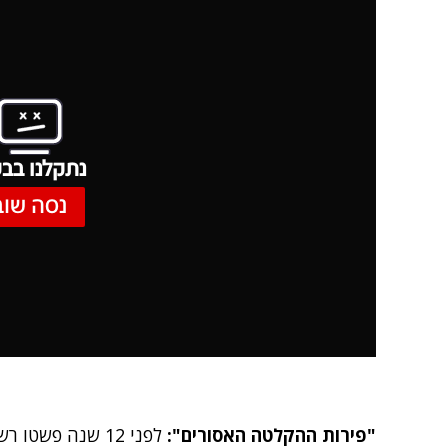
נתקלנו בבע
נסה שוב
"פירות ההקלטה האסורים":
לפני 12 שנה פשט