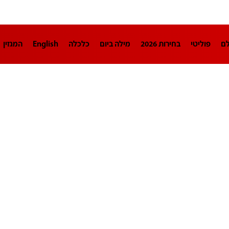
לם
פוליטי
בחירות 2026
מילה ביום
כלכלה
English
המגזין
חינוך
צרכנות
עיצוב ונדל"ן
TECH12
ספורט
פרשנות
בריאו
DA
תוכניות
דרושים חדשות 12
business