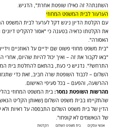
השתנתה? זה כאילו שופטת אחרת", הדגיש.
הערעור לבית המשפט המחוזי
עם הקלטת הדיון ניגש דקל לערער לבית המשפט המח
את הקלטתו כראיה בטענה כי "אסור להקליט דיונים 
האסורה".
"בית משפט מחוזי פשוט שם ידיים על האוזניים וידיים
"באו לקבור את זה – ואיך יכול להיות שהיום, אחרי 
התרחש?". נדגיש כי כעת, בהתאם להחלטת בית המש
השלום – לכבוד השופטת שרה חביב, זאת כדי שתגזו
ההרשעה, והפעם – בכל סעיפי האישום.
מהרשות השופטת נמסר:
בית המשפט המחוזי בהליך 
שהתקיימו בבית משפט השלום (שאותן הקליט הנאשם
הדין של בית משפט השלום התבססה על ראיות ולא על
של הנאשמים לא קופחו".
אנשי עסקים
בית משפט השלום
הקלטות