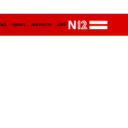
LIVE
כל החדשות
ביטחוני
בעו
LifeStyle
מדיני
בארץ
פלילי
הפודקאסטים
נוסבאום מקליד
TA