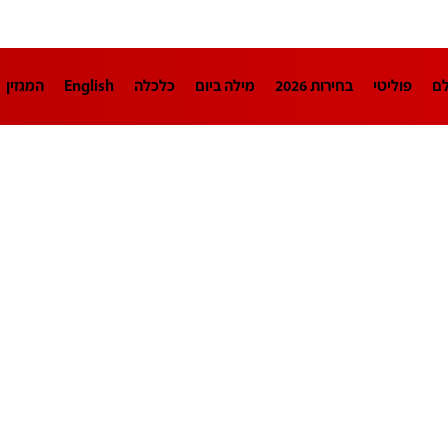
לם
פוליטי
בחירות 2026
מילה ביום
כלכלה
English
המגזין
חינוך
צרכנות
עיצוב ונדל"ן
TECH12
ספורט
פרשנות
בריאו
DA
תוכניות
דרושים חדשות 12
business