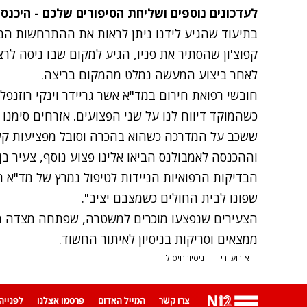
לעדכונים נוספים ושליחת הסיפורים שלכם - היכנס
בתיעוד שהגיע לידנו ניתן לראות את ההתרחשות ה
קפוצ'ון שהסתיר את פניו, הגיע למקום שבו ניסה לרצ
לאחר ביצוע המעשה נמלט מהמקום בריצה.
חובשי רפואת חירום במד"א אשר גריידר וינקי רוזנפלד
ששכב על המדרכה כשהוא בהכרה וסובל מפציעות קשות
הבדיקות הרפואיות הניידות לטיפול נמרץ של מד"א ה
שפונו לבית החולים כשמצבם יציב".
הצעירים שנפצעו מוכרים למשטרה, שפתחה מצדה בח
ממצאים וסריקות בניסיון לאיתור החשוד.
אירוע ירי
ניסיון חיסול
צרו קשר
המייל האדום
פרסמו אצלנו
לפנייה ב-App