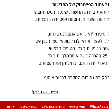
ו לעמוד הפייסבוק של החדשות
מזעזעת בזירה. החשוד, שעטה מסכה וחבש
וח את השניים, ומטווח אפס ירה בנוכחים.
 סיפרו: "היינו עם אמבולנס ברחוב
כשהמוקד דיווח לנו על שני הפצועים. אזרחים סימנו לנו לעצור וקראו לנו לבוא אל פצוע כבן 29
 בגופו. תוך כדי הטיפול הרפואי
וההכנסה לאמבולנס הביאו אלינו פצוע נוסף, צעיר בן 25 בהכרה כשהוא מתהלך. תוך כדי
גיעו לזירה והעברנו אליהן את הפצועים
קירת נסיבות המקרה לרבות איסוף
מצאתם טעות לשון?
Whats
תנאי שימוש
מדיניות הפרטיות
הסדרי נגישות
אודות