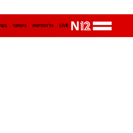
LIVE
כל החדשות
ביטחוני
בעו
LifeStyle
מדיני
בארץ
פלילי
הפודקאסטים
נוסבאום מקליד
TA