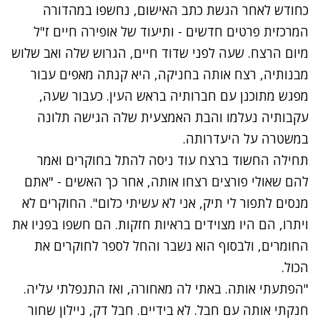
כחודש לאחר הגשת כתב האישום, נחשפו במהדורה
המרכזית
פרטים חדשים
- ותיעוד של אופירה חיים ז"ל
מיום הרצח. שעה לפני שדוד חיים, הגרוש שלה ואב שלוש
מבנותיה, רצח אותה בחניקה, היא קנתה מאפים עבור
מפגש מתוכנן עם חברותיה בראש העין. כעבור שעה,
עקבותיה נעלמו והבת האמצעית שלה הגישה תלונה
במשטרה על היעדרותה.
תחילה החשוד ברצח עוד ניסה להתל בחוקרים ואמר
להם שאולי פורצים רצחו אותה, אחר כך האשים - "אתם
מנסים לתפור לי תיק, אני לא עשיתי כלום". החוקרים לא
ויתרו, הם היו מצוידים בראיות חזקות. הם חשפו בפניו את
החומרים, ולבסוף הוא נשבר והחל לספר לחוקרים את
הכול.
"הפתעתי אותה. באתי לה מאחורה, ואז התנפלתי עליה.
חנקתי אותה עם חבל. לא בידיים. חבל דק, ניילון שחור