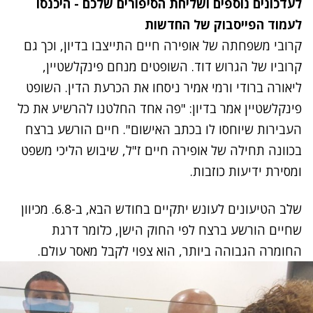
לעדכונים נוספים ושליחת הסיפורים שלכם - היכנסו
לעמוד הפייסבוק של החדשות
קרובי משפחתה של אופירה חיים התייצבו בדיון, וכך גם
קרוביו של הגרוש דוד. השופטים מנחם פינקלשטיין,
ליאורה ברודי ורמי אמיר ניסחו את הכרעת הדין. השופט
פינקלשטיין אמר בדיון: "פה אחד החלטנו להרשיע את כל
העבירות שיוחסו לו בכתב האישום". חיים הורשע ברצח
בכוונה תחילה של אופירה חיים ז"ל, שיבוש הליכי משפט
ומסירת ידיעות כוזבות.
שלב הטיעונים לעונש יתקיים בחודש הבא, ב-6.8. מכיוון
שחיים הורשע ברצח לפי החוק הישן, כלומר דרגת
החומרה הגבוהה ביותר, הוא צפוי לקבל מאסר עולם.