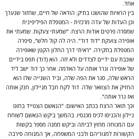
אחד.
בין הראיות שהושגו בתיק: הודאה של חיים, שחזור שנערך
וכן העדות של עדה מרכזית - המטפלת הפיליפינית
שמסרה פרטים אודות הרצח. "שמעתי צעקות. שמעתי את
אופירה צועקת "דוד דוד". היה לה קול חלש", סיפרה
המטפלת בחקירה. "ראיתי דרך החלון הקטן שאופירה
שוכבת עם ידיים לצדדים ולא זזה. הוא (דוד) תפס בידיים
של אופירה וגרר אותה על האדמה. אחר כך דוד ישב ליד
הראש שלה, סגר את הפה שלה, וביד השנייה שלו הוא
החזיק את הצוואר שלה. דוד לקח חבל מניילון, חנק אותה
ואז גרר אותה".
וכך תואר הרצח בכתב האישום: "הנאשם הצטייד בחוט
ניילון והכניסו לכיס מכנסיו. בהמשך ביקש הנאשם לשוחח
עם המנוחה מחוץ לביתה וביקש ממנה מספר בקשות
הקשורות למגוריהם ולבני המשפחה, אך המנוחה סירבה