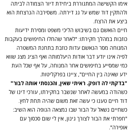
אימו הקשישה המתגוררת ביחידת דיור הצמודה לביתה
ולהתקין דוד שמש על גג דירתה. משסירבה הנרצחת הוא
ביצע את הרצח.
חיים הואשם גם בשיבוש הליכי משפט ומסירת ידיעות
כוזבות במהלך חקירתו: "לאחר שהחלו החיפושים בעקבות
המנוחה מסר הנאשם עדות כוזבת בתחנת המשטרה
לפיה אינו יודע דבר אודות היעלמותה ואף הציג מצג שווא
כמי שמסייע בחיפושים אחר המנוחה, על אף שכל העת
ידע שאינה בין החיים", ציינו בפרקליטות.
נתקלנו בבעיה
"בדקתי לה דופק. ראיתי שאין, והכנסתי אותה לבור"
נסה שוב
כשהודה במעשה לאחר שנשבר בחקירתו, עורכי דינו של
דוד חיים טענו כי עשה זאת משום שהיה תחת לחץ.
כשחיים נשאל על הבור שבו נמצאה הגופה הוא השיב:
"חפרתי את הבור לצורך גינון, אין לי שום סכסוך עם
אופירה".