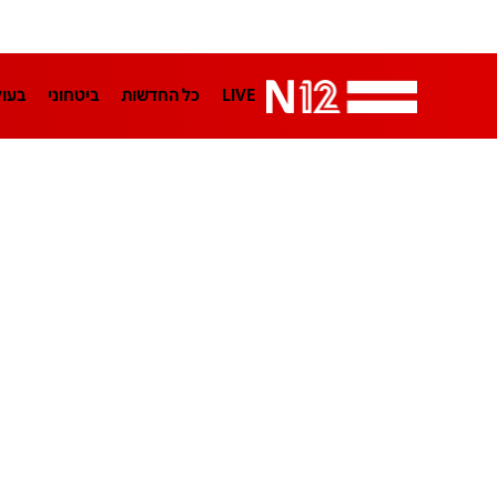
LIVE
כל החדשות
ביטחוני
בעו
LifeStyle
מדיני
בארץ
פלילי
הפודקאסטים
נוסבאום מקליד
TA