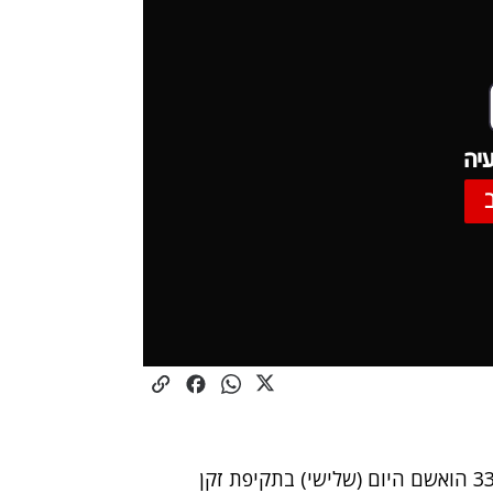
יה
תושב רחובות בן 33 הואשם היום (שלישי) בתקיפת זקן