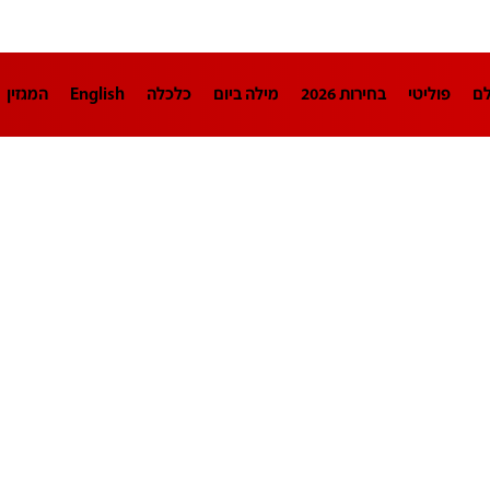
לם
פוליטי
בחירות 2026
מילה ביום
כלכלה
English
המגזין
חינוך
צרכנות
עיצוב ונדל"ן
TECH12
ספורט
פרשנות
בריאו
DA
תוכניות
דרושים חדשות 12
business