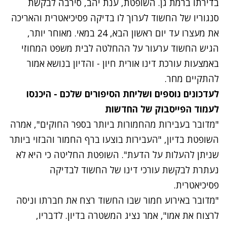
בדירתו ברמת גן. השופטת, ענת יהב, סירבה לבקשת
סנגוריו של החשוד לערוך לו בדיקה פסיכיאטרית והאריכה
את מעצרו עד יום ראשון הבא, 24 במאי. מאוחר יותר,
הגיש החשוד ערעור על ההחלטה לבית משפט המחוזי
באמצעות עורכת דינו אורית חיון - והדיון בנושא אמור
להתקיים מחר.
לעדכונים נוספים ושליחת הסיפורים שלכם - היכנסו
לעמוד הפייסבוק של החדשות
"מדובר בעבירות מהחמורות ביותר בספר החוקים", אמרה
השופטת בדיון, "העבירות בוצעו ברף החמור והבזוי ביותר
שניתן להעלות על הדעת". השופטת החליטה כי היא לא
נעתרת לבקשת עורכי דינו של החשוד לבדיקה
פסיכיאטרית.
"מדובר באירוע חמור שבו החשוד רצח את חברתו וניסה
לרצוח את אמו", אמר נציג המשטרה בדיון. לדבריו,