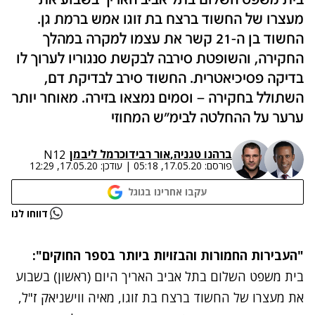
בית משפט השלום בתל אביב האריך בשבוע את
מעצרו של החשוד ברצח בת זוגו אמש ברמת גן.
החשוד בן ה-21 קשר את עצמו למקרה במהלך
החקירה, והשופטת סירבה לבקשת סנגוריו לערוך לו
בדיקה פסיכיאטרית. החשוד סירב לבדיקת דם,
השתולל בחקירה – וסמים נמצאו בזירה. מאוחר יותר
ערער על ההחלטה לבימ"ש המחוזי
ברהנו טגניה
,
אור רביד
ו
כרמל ליבמן
N12
פורסם:
17.05.20, 05:18
|
עודכן:
17.05.20, 12:29
עקבו אחרינו בגוגל
נתקלנו בבעיה
דווחו לנו
נסה שוב
"העבירות החמורות והבזויות ביותר בספר החוקים":
בית משפט השלום בתל אביב האריך היום (ראשון) בשבוע
את מעצרו של החשוד ברצח בת זוגו, מאיה ווישניאק ז"ל,