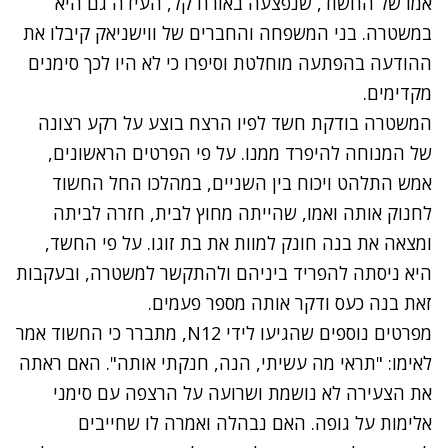
אמו של החשוד, שנפצעה באורח קל, העידה גם היא
במשטרה. בני המשפחה והחברים של ווישניאק קיבלו את
ההודעה בהפתעה מוחלטת וסיפרו כי לא היו לכך סימנים
מקדימים.
המשטרה בודקת חשד לפיו הרצח בוצע על רקע רצונה
של המנוחה להיפרד ממנו. על פי הפרטים הראשונים,
אמש התלהט ויכוח בין השניים, במהלכו החל החשוד
לחנוק אותה ואמו, שהייתה מחוץ לבית, חזרה לביתה
ומצאה את בנה חונק למוות את בת זוגו. על פי החשד,
היא ניסתה להפריד ביניהם ולהתקשר למשטרה, ובעקבות
זאת בנה כעס ודקר אותה מספר פעמים.
מפרטים נוספים שהגיעו לידי
N12
, מתברר כי החשוד אמר
לאימו: "תראי מה עשיתי, הנה, חנקתי אותה". האם ראתה
את הצעירה לא נושמת ושרועה על הרצפה עם סימני
אלימות על גופה. האם נבהלה ואמרה לו שחייבים