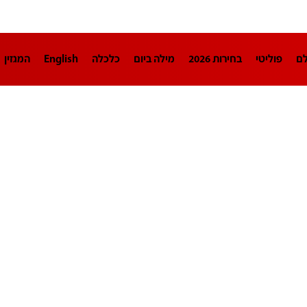
לם
פוליטי
בחירות 2026
מילה ביום
כלכלה
English
המגזין
חינוך
צרכנות
עיצוב ונדל"ן
TECH12
ספורט
פרשנות
בריאו
DA
תוכניות
דרושים חדשות 12
business