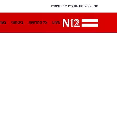
חמישי
06.08.26,
כ״ג אב תשפ״ו
LIVE
כל החדשות
ביטחוני
בעו
LifeStyle
מדיני
בארץ
פלילי
הפודקאסטים
נוסבאום מקליד
TA