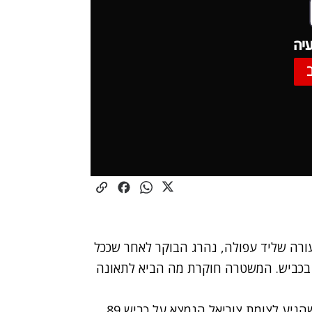
יה
: נהג אופנוע בן 30 מהכפר נאעורה שליד עפולה, נהרג הבוקר לאחר שככל
 בכביש. המשטרה חוקרת מה הביא לתאונה
הצעיר רכב במורד הכביש היוצא מן הכפר חורפיש. כשהגיע לצומת צוריאל הנמצא על כביש 89