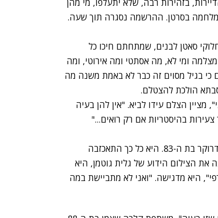
יירות, בזהירות רבה, שלא יתעלפו, מי מהן
למלחמה בסרטן. ההרשמה נסגרה תוך שעה.
לוקי סאטן לבנים, שמתחתם חיכו כל
צלמה ומי לא, מה אסתטי ומה אירוטי, ומה
ם כי בגיל מסוים זה כבר לא באמת משנה מה
 סבתא הולכת להצטלם.
מציין הצלם עידו לביא. "אין להן בעיה
עירות בהיסטריות אם רק רואים..."
אין בעיה להוריד זה אנדרסטייטמנט בהקשר של ג'וי דרוקר בת ה-83. היא כל כך התאכזבה
את הצילום הידוע של גלית גוטמן, היא
י", היא מדגישה. "ואני לא מתביישת במה