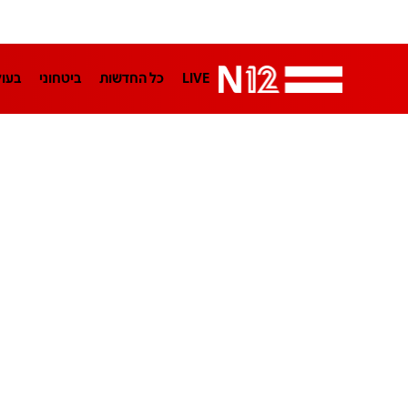
LIVE
כל החדשות
ביטחוני
בעו
LifeStyle
מדיני
בארץ
פלילי
הפודקאסטים
נוסבאום מקליד
TA