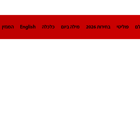
לם
פוליטי
בחירות 2026
מילה ביום
כלכלה
English
המגזין
חינוך
צרכנות
עיצוב ונדל"ן
TECH12
ספורט
פרשנות
בריאו
DA
תוכניות
דרושים חדשות 12
business