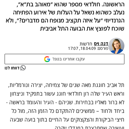
הראשונה. חולדאי מספר שהוא "מאוהב בת"א",
נעלב כשהוא נשאל על העלות של אירוע הפתיחה
הגרנדיוזי "על איזה תקציב מנופח הם מדברים?", ולא
שוכח לפוצץ את הבועה התל אביבית
דנה ויס
חדשות
פורסם:
18.04.09, 17:07
עקבו אחרינו בגוגל
נתקלנו בבעיה
דווחו לנו
נסה שוב
תל אביב חוגגת מאה שנים של צמיחה, יצירה ונורמליות,
וראש העיר שלה רון חולדאי חוגג עשור בתפקיד וניצחון
לא ברור מאליו בבחירות. שניהם - העיר והעומד בראשה -
ביחד ולחוד – ממשיכים להתקדם כל הזמן הזה, מול כל
חיצי הביקורת והצקצוקים על החיים בתוך בועה שבעה
ועשירה שמתבצרת במגדלי יוקרה.