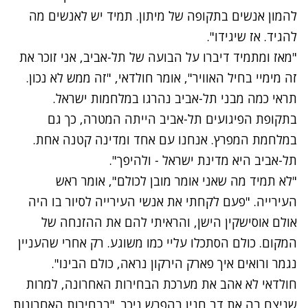
להמון אנשים בתקופה של מיתון. תמיד יש לאנשים מה
להגיד. אז שיגידו".
"מאז ומתמיד דיברו על הבועה של תל-אביב, אני זוכר את
זה מימיי בחיל האוויר", אומר חולדאי, "זה ממש לא נכון.
תראי כמה מבני תל-אביב נהרגו במלחמות ישראל.
בתקופת הפיגועים תל-אביב הייתה המטרה, כך גם
במלחמת המפרץ. אנחנו עם אחד ומדינה קטנה אחת.
תל-אביב היא מדינת ישראל - ולהיפך".
"לא תמיד מה שאני אומר מובן לכולם", אומר ראש
העירייה. "פעם לקחתי את אנשי העירייה לסיור בו היה
אולם אוסישקין הישן, והראיתי להם את ההזנחה של
המקום. כולם הסתכלו עליי כמו משוגע. רק אחרי שהעניין
נגמר ורואים איך פארק הירקון נראה, כולם הבינו".
חולדאי לא אהב את מערכת הבחירות האחרונה, למרות
שניצח בה את דב חנין בהפרש ניכר. "בבחירות האחרונות