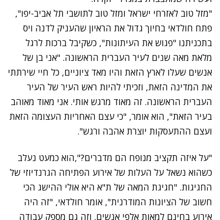
"מזל טוב לאזרחי ישראל ומזל טוב לתושבי תל אביב-יפו",
פתח חולדאי בחיוך גדול את הראיון שהעניק לדנה ויס
בתכניתנו "פגוש את העיתונות", כשקיבל ברכות לרגל
מלאת מאה שנים לעיר העברית הראשונה. "אני בן של
אנשים שעלו לארץ הזאת והיו מאד ציוניים, כל חיי שירתתי
את המדינה הזאת, וזכיתי להיות ראש העיר של העיר
העברית הראשונה. זה מאוד מרגש אותי. אני מאוד מאוהב
בעיר הזאת", הוא אומר, "כי עצם האחריות העצומה הזאת
ועצם ההתעסקות יוצרת אהבה ורגש".
"על איזה תקציב מנופח הם מדברים?",הוא כמעט נעלב
כשהוא נשאל על העלות של אירוע הפתיחה הגרנדיוזי של
החגיגות. "חגיגת המאה של ת"א היא אולי ההישג הכי
חשוב של הציונות המודרנית", אומר חולדאי, "זה היה
אירוע בחינם למאות אלפי אנשים. וזה גם מספק עבודה