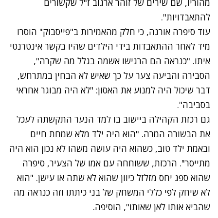
מהוריו, שם שירים של זוהר ארגוב ז"ל שקשורים
להתאבדויות".
עוד סיפרה אורנה, כי חלק מהאמירות ב"פייסבוק" הוסרו
מיד לאחר ההתאבדות בידי הילדים שהיו בקשר אינטרנטי
איתו. "כנראה הם הרגישו אשמה בגלל מה שקרה",
הסבירה והביעה צער על כך שאיש לא הבחין במתרחש,
דבר שיכול היה למנוע את האסון: "לא היה מבוגר אחראי
בסביבה".
גם רכזת הקהילה ביישוב בו למד הנער התקשתה לעכל
את הבשורה המרה. "הוא היה ילד מלא שמחת חיים
ובאמת ילד טוב, כשהוא היה עושה משהו לא נכון הוא היה
מתייסר". הרכזת, ששוחחה עם אמו של הצעיר, סיפרה
שהוא ספג יחס מזלזל כיוון שהוא לא שתה או עישן. "הוא
לא שיחק לפי כללי המשחק של בני כיתתו וזה כנראה מה
שהביא אותו לאן שאותו", הוסיפה.