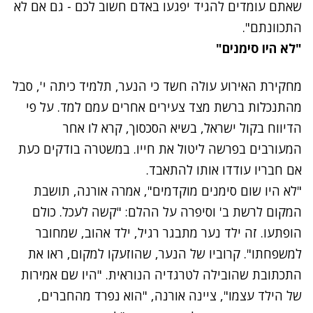
שאתם עומדים להגיד יפגעו באדם חשוב לכם - גם אם לא
התכוונתם".
"לא היו סימנים"
נתקלנו בבעיה
מחקירת האירוע עולה חשד כי הנער, תלמיד כיתה י', סבל
נסה שוב
מהתנכלות ברשת מצד צעירים אחרים עמם למד. על פי
הדיווח בקול ישראל, בשיא הסכסוך, קרא לו אחר
המעורבים בפרשה ליטול את חייו. במשטרה בודקים כעת
אם חבריו עודדו אותו להתאבד.
"לא היו שום סימנים מוקדמים", אמרה אורנה, תושבת
המקום לרשת ב' וסיפרה על ההלם: "קשה לעכל. כולם
הופתעו. זה ילד נער מתבגר רגיל, ילד אהוב, שמחובר
למשפחתו". קרוביו של הנער, שהוזעקו למקום, ראו את
התכתובת שהובילה לטרגדיה הנוראית. "היו שם אמירות
של הילד עצמו", ציינה אורנה, "הוא נפרד מהחברים,