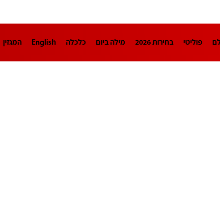
לם
פוליטי
בחירות 2026
מילה ביום
כלכלה
English
המגזין
חינוך
צרכנות
עיצוב ונדל"ן
TECH12
ספורט
פרשנות
בריאו
DA
תוכניות
דרושים חדשות 12
business