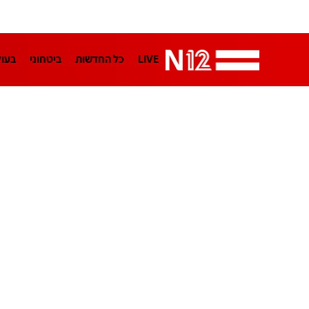
LIVE
כל החדשות
ביטחוני
בעו
LifeStyle
מדיני
בארץ
פלילי
הפודקאסטים
נוסבאום מקליד
TA