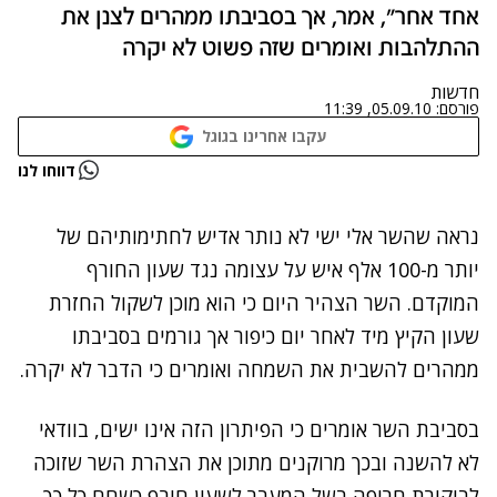
אחד אחר", אמר, אך בסביבתו ממהרים לצנן את
ההתלהבות ואומרים שזה פשוט לא יקרה
חדשות
פורסם:
05.09.10, 11:39
עקבו אחרינו בגוגל
נתקלנו בבעיה
דווחו לנו
נסה שוב
נתקלנו בבעיה
נראה שהשר אלי ישי לא נותר אדיש לחתימותיהם של
נסה שוב
יותר מ-100 אלף איש על עצומה נגד שעון החורף
המוקדם. השר הצהיר היום כי הוא מוכן לשקול החזרת
שעון הקיץ מיד לאחר יום כיפור אך גורמים בסביבתו
ממהרים להשבית את השמחה ואומרים כי הדבר לא יקרה.
בסביבת השר אומרים כי הפיתרון הזה אינו ישים, בוודאי
לא להשנה ובכך מרוקנים מתוכן את הצהרת השר שזוכה
לביקורת חריפה בשל המעבר לשעון חורף כשחם כל כך.