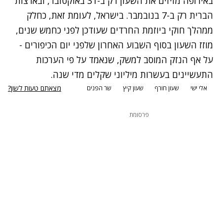
באירופה מזיזים את השעון רק ב-31 באוקטובר, ובארצות
הברית רק ב-7 בנובמבר. בישראל, לעומת זאת, כחלק
ממהלך חוקי ביוזמת החרדים שעודכן לפני כחמש שנים,
מוזז השעון בסוף השבוע האחרון שלפני יום הכיפורים -
על אף הנזק המוסב למשק, שנאמד על פי הערכות
התעשיינים בעשרות מיליוני שקלים מדי שנה.
מצאתם טעות לשון?
אלי ישי
שעון חורף
שעון קיץ
שר הפנים
פרסומת