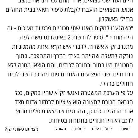
חיים ועוד שני פצועים, אחד מהם ככל הנראה במצב
אנוש. הפצועים הועברו לקבלת טיפול רפואי בבית החולים
ברזילי באשקלון.
"כשהגענו למקום ראינו שתי מכוניות פרטיות מעוכות - זה
היה מחריד", סיפר לחדשות 2 באינטרנט משה לפה,
מתנדב זק"א אשדוד. לדברי איש זק"א, אחת מהמכוניות
נזרקה לתעלה שהייתה בצידי הדרך והתהפכה. בתוך
המכונית היו בחור ובחורה לכודים, והם הוצאו ממנה ללא
רוח חיים. שני הפצועים האחרים פונו מהרכב השני לבית
החולים ברזילי.
על פי הערכת המשטרה ואנשי זק"א שהיו במקום, ככל
הנראה הגורם לתאונה הוא אי ציות לרמזור אדום מצד
אחד הנהגים. כמו כן, ההרוגים שנמצאו מוטלים מחוץ
לרכב לא היו חגורים בחגורות בטיחות.
מצאתם טעות לשון?
חזיתית
קטל בכבישים
קטלנית
תאונה