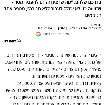
בדרכם שלהם. "מה שרצינו זה גם להעביר מסר -
שזוועה כזו לא יכולה לעבור ללא תגובה", מספר אחד
הנוקמים
חדשות
פורסם:
21.04.09, 06:07
|
עודכן:
21.04.09, 06:07
עקבו אחרינו בגוגל
נתקלנו בבעיה
דווחו לנו
נסה שוב
"רצינו להרוג כמה שיותר גרמנים" - זהו סיפורם המדהים
של כמה ניצולי שואה יוצאי המחנות, שהחליטו אחרי אביב
1945 להפוך מניצודים - לציידים. לאחר יותר מ-60 שנה
נפגשו שוב הציידים - מספרים ומשחזרים.
קצינים גרמנים, בעיקר יוצאי האס.אס והגסטפו, זכו
לביקורים ליליים של מי שהם חשבו לאנשי משטרה צבאית
בריטית או אמריקנית. הם נלקחו מביתם באישון לילה -
וחוסלו. החוטפים - קבוצות של צעירים יהודים, בוגרי