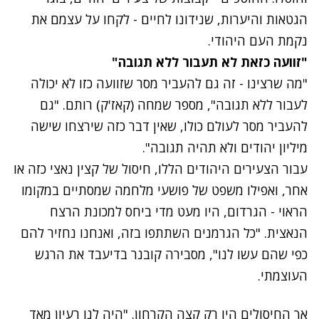
הגטאות והיערות, שנידונו לחיים - לקחו על עצמם את
נקמת העם היהודי.
"זוועה כזאת לא תעבור ללא תגובה"
"מה שרצינו - זה גם להעביר מסר שזוועה כזו לא יכולה
לעבור ללא תגובה", מספר שמחה (קאז'ק) רותם. "גם
להעביר מסר לעולם כולו, שאין דבר כזה שירצחו שישה
מיליון יהודים ולא תהיה תגובה".
עבור הצעירים היהודים הללו, חיסול של קצין נאצי כזה או
אחר, ואפילו משפט של פושעי מלחמה שמסתיים במקומו
הראוי - הגרדום, היו מעט מדי ביחס למכונת הרצח
הנאצית. "כל הגרמנים השתתפו בזה, ואנחנו נחזיר להם
כפי שהם עשו לנו", מסבירה קובנר בדיעבד את הרגש
העוצמתי.
אך החיסולים היו רק קצה הקרחון. "היה לנו רעיון מאד