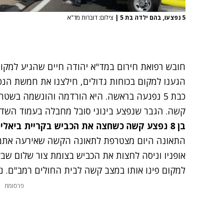
5 נפצעו, בהם ילדה בת 5
|
צילום: דוברות מד"א
חובש רפואת חירום במד"א יהודה חיים שהגיע למקום
הגענו למקום בכוחות גדולים, חילצנו את חמשת הנפג
כבת 5 נפגעה בראשה. היא הורדמה והונשמה בש
קשה. הגבר שנפצע בינוני סובל מחבלה בעמוד השדר
בן 8 נפצע קשה כשחצה את הכביש בקריית ביאליק
התאונה היום מצטרפת ל
תאונה הקשה שאירעה אתמול
אופניו וניסה לחצות את הכביש בצומת צור שלום שבע
למקום פינו אותו במצב קשה לבית החולים רמב"ם. נ
פרסומת