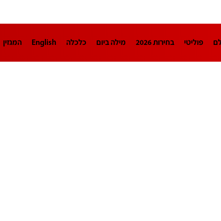
לם
פוליטי
בחירות 2026
מילה ביום
כלכלה
English
המגזין
חינוך
צרכנות
עיצוב ונדל"ן
TECH12
ספורט
פרשנות
בריאו
DA
תוכניות
דרושים חדשות 12
business