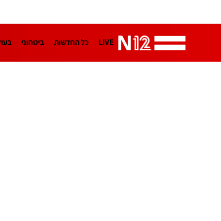
LIVE
כל החדשות
ביטחוני
בעו
LifeStyle
מדיני
בארץ
פלילי
הפודקאסטים
נוסבאום מקליד
TA