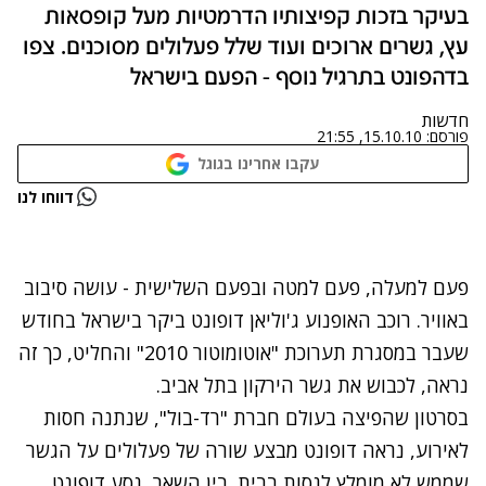
בעיקר בזכות קפיצותיו הדרמטיות מעל קופסאות
עץ, גשרים ארוכים ועוד שלל פעלולים מסוכנים. צפו
בדהפונט בתרגיל נוסף - הפעם בישראל
חדשות
פורסם:
15.10.10, 21:55
עקבו אחרינו בגוגל
נתקלנו בבעיה
דווחו לנו
נסה שוב
פעם למעלה, פעם למטה ובפעם השלישית - עושה סיבוב
באוויר. רוכב האופנוע ג'וליאן דופונט ביקר בישראל בחודש
שעבר במסגרת תערוכת "אוטומוטור 2010" והחליט, כך זה
נראה, לכבוש את גשר הירקון בתל אביב.
בסרטון שהפיצה בעולם חברת "רד-בול", שנתנה חסות
לאירוע, נראה דופונט מבצע שורה של פעלולים על הגשר
שממש לא מומלץ לנסות בבית. בין השאר, נסע דופונט