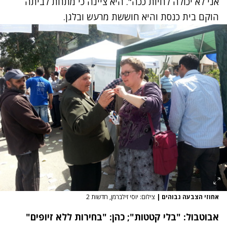
אני לא יכולה לחיות ככה". היא ציינה כי מתחת לביתה
הוקם בית כנסת והיא חוששת מרעש ובלגן.
אחוזי הצבעה גבוהים
|
צילום: יוסי זילברמן, חדשות 2
אבוטבול: "בלי קטטות"; כהן: "בחירות ללא זיופים"