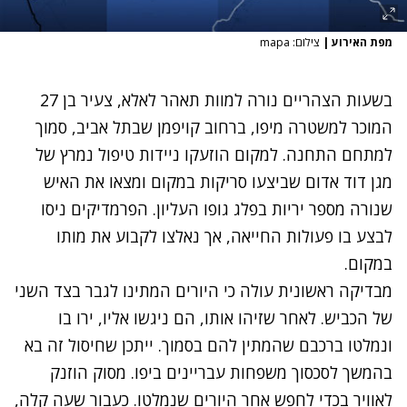
מפת האירוע
|
צילום: mapa
בשעות הצהריים נורה למוות תאהר לאלא, צעיר בן 27
המוכר למשטרה מיפו, ברחוב קויפמן שבתל אביב, סמוך
למתחם התחנה. למקום הוזעקו ניידות טיפול נמרץ של
מגן דוד אדום שביצעו סריקות במקום ומצאו את האיש
שנורה מספר יריות בפלג גופו העליון. הפרמדיקים ניסו
לבצע בו פעולות החייאה, אך נאלצו לקבוע את מותו
במקום.
מבדיקה ראשונית עולה כי היורים המתינו לגבר בצד השני
של הכביש. לאחר שזיהו אותו, הם ניגשו אליו, ירו בו
ונמלטו ברכבם שהמתין להם בסמוך. ייתכן שחיסול זה בא
בהמשך לסכסוך משפחות עבריינים ביפו. מסוק הוזנק
לאוויר בכדי לחפש אחר היורים שנמלטו. כעבור שעה קלה,