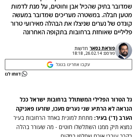
שמדובר בתיק שהכיל אבן וחוטים, על מנת לדמות
מטען חבלה. במשטרה מעריכים שמדובר במעשה
קונדס של נערים שניצלו את הבהלה מאירועי טרור
פליליים שאוחזת ברחובות בתקופה האחרונה
פוראת נסאר
חדשות
פורסם:
26.02.14, 18:18
עקבו אחרינו בגוגל
נתקלנו בבעיה
דווחו לנו
נסה שוב
גל הטרור הפלילי המשתולל ברחובות ישראל ככל
הנראה לא הרתיע שני נערים מעכו, שזרעו פאניקה
הערב (ד')
בעיר:
מתחת למונית באחד הרחובות בעיר
נמצא תיק ממנו השתלשלו חוטים - מה שעורר בהלה
בקרב עוברי אורח שחלפו במקום.