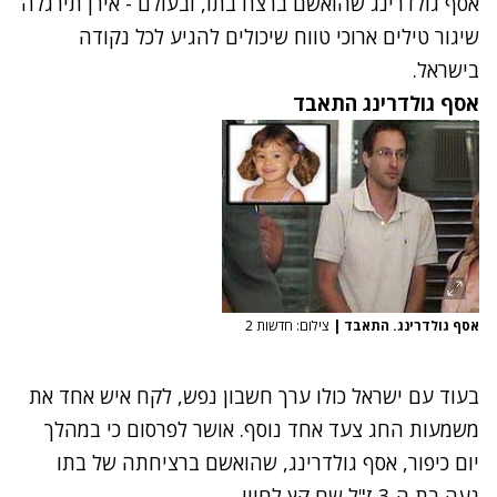
אסף גולדרינג שהואשם ברצח בתו, ובעולם - אירן תירגלה
שיגור טילים ארוכי טווח שיכולים להגיע לכל נקודה
בישראל.
אסף גולדרינג התאבד
אסף גולדרינג. התאבד
|
צילום: חדשות 2
בעוד עם ישראל כולו ערך חשבון נפש, לקח איש אחד את
משמעות החג צעד אחד נוסף. אושר לפרסום כי במהלך
יום כיפור, אסף גולדרינג,
שהואשם ברציחתה של בתו
נעה בת ה-3 ז"ל
שם קץ לחייו.