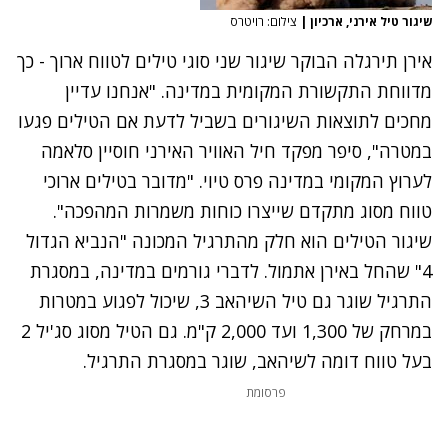
שיגור טיל אירני, ארכיון
|
צילום: רויטרס
אירן תירגלה הבוקר שיגור שני סוגי טילים לטווח ארוך - כך
מדווחת התקשורת המקומית במדינה. "אנחנו עדיין
מחכים לתוצאות השיגורים בשביל לדעת אם הטילים פגעו
במטרה", סיפר מפקד חיל האוויר האירני חוסיין סלאמה
לערוץ המקומי במדינה פרס טיוי. "מדובר בטילים ארוכי
טווח מסוג מתקדם שייצרו כוחות משמרות המהפכה".
שיגור הטילים הוא חלק
מהתרגיל המכונה "הנביא הגדול
4" שהחל באירן אתמול
. לדברי גורמים במדינה, במסגרת
התרגיל שוגר גם טיל השיהאב 3, שיכול לפגוע במטרות
במרחק של 1,300 ועד 2,000 ק"מ. גם הטיל מסוג סג'יל 2
בעל טווח דומה לשיהאב, שוגר במסגרת התרגיל.
פרסומת