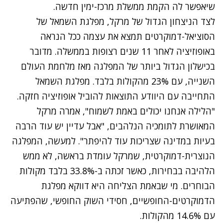
שיאפשר לה הקמת ממשלת מרכז-ימין חדשה.
לצד הניצחון הגדול של מרקל, מפלגת השמאל של
הסוציאל-דמוקרטים תמצא את עצמה ככל הנראה
באופוזיציה לאחר 11 שנים רצופות בממשלה. מדובר
בכישלון הגדול ביותר של המפלגה מאז מלחמת העולם
השנייה, עם 23% מהקולות בלבד. מפלגת השמאל
התחייבה עם היוודע התוצאות להוביל אופוזיציה חזקה.
"הלילה אנחנו יכולים באמת לשמוח", אמרה מרקל
המאושרת לתומכיה הנלהבים, "אבל עדיין יש עוד הרבה
בעיות במדינה שצריכות עוד להיפתר". למעשה, המפלגה
הנוצרית-דמוקרטית, שמרקל עומדת בראשה, לא ממש
הלהיבה בבחירות, כאשר זכתה ב-33.8% בלבד מקולות
הבוחרים. מי שבאמת הצליחה היא דווקא מפלגת
הדמוקרטים-החופשיים, חסידי השוק החופשי, שהפתיעה
עם 14.6% מהקולות.