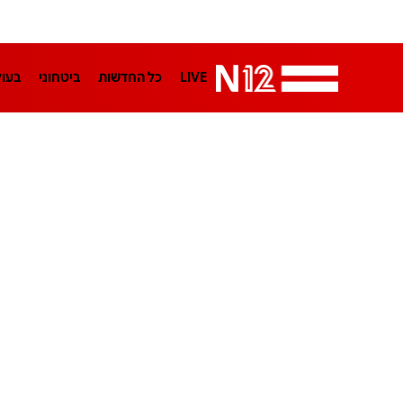
LIVE
כל החדשות
ביטחוני
בעו
LifeStyle
מדיני
בארץ
פלילי
הפודקאסטים
נוסבאום מקליד
TA