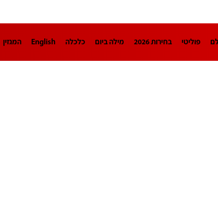
לם
פוליטי
בחירות 2026
מילה ביום
כלכלה
English
המגזין
חינוך
צרכנות
עיצוב ונדל"ן
TECH12
ספורט
פרשנות
בריאו
DA
תוכניות
דרושים חדשות 12
business