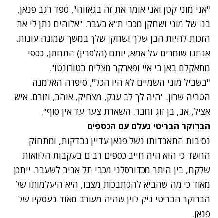
"אני מוני קטן ואני אומר את זה בגאווה", ספד רגב פנאן,
בנו של מוני ושחקן מכבי ת"א בעבר. "אלוהים נתן לי את
הזכות להיות הבן שלך ושחקן שלך במשך שמונה עונות.
אנחנו שומרים על אמא, יותם (הלפרין) התחתן, כספי
מתאקלם באן בי איי ופארקר מצליח בטורונטו".
"בשביל מוני השמיים לא היו הכל", סיפרה האלמנה
הטריה שרון. "היה לך לב ענק, מצחיק, אוהב, וזורם. איש
אציל, אב, בן זוג וחבר. השארת צער עד אין סוף".
הברוקר הבריטי נעלם עם הכספים
נתקלנו בבעיה
נסיבות התאבדותו נשל פנאן עדיין נבדקות, ומתחזק
נסה שוב
החשד כי הוא היה חייב כספים רבים בעקבות הלוואות
שלקח, בין היתר מכדורסלני מכבי תל אביב לשעבר. ייתכן
מאוד כי מה שהביא להסתבכות מצבו, היא היעלמותו של
הברוקר הבריטי ניק לוין שהיה מעורב מאוד בעסקיו של
פנאן.