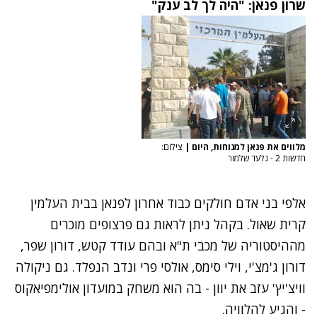
שרון פנאן: "היה לך לב ענק"
מלווים את פנאן למנוחות, היום
|
צילום:
חדשות 2 - גלעד שלמור
אלפי בני אדם חולקים כבוד אחרון לפנאן בבית העלמין
קרית שאול. בקהל ניתן לראות גם פרצופים מוכרים
מההיסטוריה של מכבי ת"א ובהם עודד קטש, דורון שפר,
דורון ג'מצ'י, וילי סימס, אולסי פרי ונדב הנפלד. גם ניקולה
וויצ'יץ' עזב את יוון - בה הוא משחק במועדון אולימפיאקוס
- והגיע להלוויה.