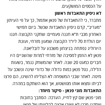
על הכספים המושקעים.
לא ניסיון התאבדות ראשון
מתברר, כי להתאבדות של פנאן אתמול, כך על פי העיתון
"מעריב", קדם ניסיון התאבדות שכשל. ביום חמישי
האחרון מכבי ת"א חגגה פעמיים: שחקני הקבוצה חגגו
יום הולדת 70 ליו"ר הקבוצה שמעון מזרחי, ועונת
היורוליג נפתחה בניצחון משכנע על לובליאנה.
פנאן לא הוזמן למסיבה של מזרחי למרות שהשניים היו
חברים כמעט 20 שנה. לאחר שהמשחק נגמר, בשעות
הלילה, נטל פנאן כמות גדולה של כדורי שינה ונשכב על
מיטה. לאחר שבני המשפחה לא הצליחו להשיגו, הם פרצו
לביתו ומצאו אותו מטושטש, אך הוא השתקם במהרה.
התאבדות מוני פנאן - סיקור מיוחד:
מוני פנאן שם קץ לחייו, הערכה: הסתבך בחובות
שחקני מכבי לא ישובו ארצה להלוויתו של פנאן