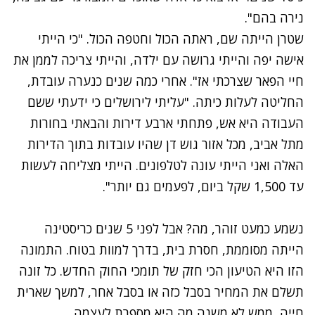
נירה בהם".
שטרן הייתה שם, ראתה הכול וחטפה הכול. "כי הייתי
אישה יפה והייתי גרושה עם ילדה, והייתי צריכה לממן את
חיי הפאר שצרכתי אז". אחרי כמה שנים כנערה עובדת,
החליטה לעלות כיתה. "עליתי לירושלים כי ידעתי ששם
העבודה היא אש, פתחתי ארבע דירות והבאתי בחורות
מתל אביב, מכל אזור גוש דן שהיו עובדות בתוך הדירות
האלה ואני הייתי עונה לטלפונים. הייתי מצליחה לעשות
עד 1,500 שקל ביום, לפעמים גם יותר".
נשמע כמעט זוהר, מה? אבל לפני 5 שנים כריסטינה
הייתה מסוממת, חסרת בית, בדרך למוות בטוח. התמונה
הזו היא הטיעון הכי חזק של תומכי החוק החדש. כל זונה
תשלם את המחיר בסבל כזה או בסבל אחר, למשך שארית
חייה, ממש לא משנה מה היא מספרת לעצמה.