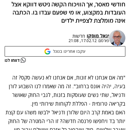
חודשי מאסר, אך הוויכוח הקשה ניטש דווקא אצל
העובדות במקצוע, או מי שפעם עבדו בו. הכתבה
אינה מומלצת לצפיית ילדים
יגאל מוסקו
חדשות
פורסם:
17.02.12, 21:08
עקבו אחרינו בגוגל
נתקלנו בבעיה
דווחו לנו
נסה שוב
"מה אם אנחנו לא זונות, אם אנחנו לא נעשה סקס? זה
בעיה, יהיה אונס ברחוב". זה מה שאמרו לנו השבוע לורן
ודניאל, שתי נשים שעוסקות בזנות, לגבי החוק שאושר
בקריאה טרומית - הפללת לקוחות שירותי מין.
האם באמת קרב היום שלורן ודניאל ילבשו משהו עם קצת
יותר בד ויחפשו פרנסה חדשה? זו הרי המטרה של החוק
שעבר שלשום, חוק שיהפוך כל אזרח שישלם עבור מין