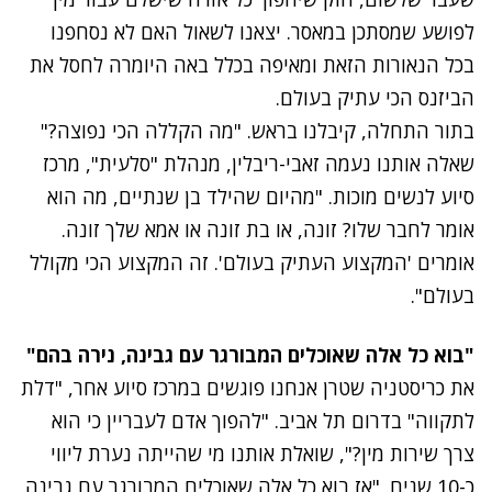
לפושע שמסתכן במאסר. יצאנו לשאול האם לא נסחפנו
בכל הנאורות הזאת ומאיפה בכלל באה היומרה לחסל את
הביזנס הכי עתיק בעולם.
בתור התחלה, קיבלנו בראש. "מה הקללה הכי נפוצה?"
שאלה אותנו נעמה זאבי-ריבלין, מנהלת "סלעית", מרכז
סיוע לנשים מוכות. "מהיום שהילד בן שנתיים, מה הוא
אומר לחבר שלו? זונה, או בת זונה או אמא שלך זונה.
אומרים 'המקצוע העתיק בעולם'. זה המקצוע הכי מקולל
בעולם".
"בוא כל אלה שאוכלים המבורגר עם גבינה, נירה בהם"
את כריסטניה שטרן אנחנו פוגשים במרכז סיוע אחר, "דלת
לתקווה" בדרום תל אביב. "להפוך אדם לעבריין כי הוא
צרך שירות מין?", שואלת אותנו מי שהייתה נערת ליווי
כ-10 שנים. "אז בוא כל אלה שאוכלים המבורגר עם גבינה,