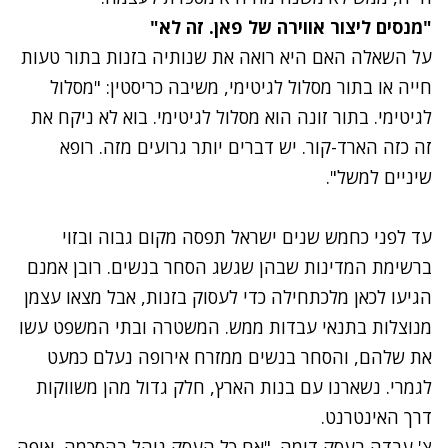
"מנסים ליצור אווירה של פאן. זה לא"
על השאלה האם היא רואה את שנותיה בזנות בתור טעות
חייה או בתור מסלול לגיטימי, משיבה כריסטין: "מסלול
לגיטימי. בתור זונה הוא מסלול לגיטימי. בוא לא ניקח את
זה כזה הארד-קור. יש דברים יותר גרועים מזה. רופא
שיניים למשל".
עד לפני כחמש שנים ישראל תפסה מקום גבוה ובזוי
ברשימת המדינות שבהן שגשג הסחר בנשים. רובן אמנם
הגיעו לכאן מלכתחילה כדי לעסוק בזנות, אבל מצאו עצמן
מנוצלות בתנאי עבדות ממש. המשטרה ובתי המשפט עשו
את שלהם, והסחר בנשים ממזרח אירופה נעלם כמעט
לגמרי. נשארנו עם בנות הארץ, חלק גדול מהן משווקות
דרך האינטרנט.
צ' עבדה בעסק דומה. "אם כל העסק נוהל בהסכמה, איפה