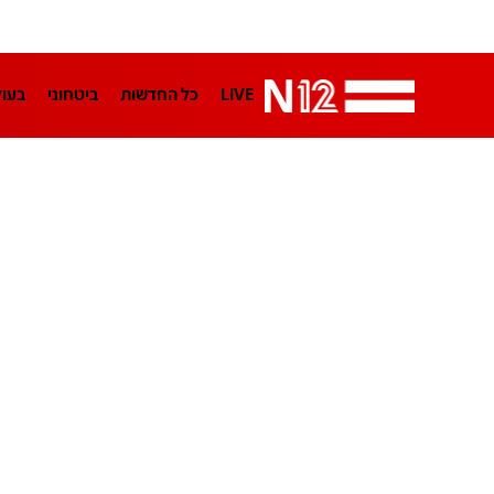
LIVE
כל החדשות
ביטחוני
בעו
LifeStyle
מדיני
בארץ
פלילי
הפודקאסטים
נוסבאום מקליד
TA