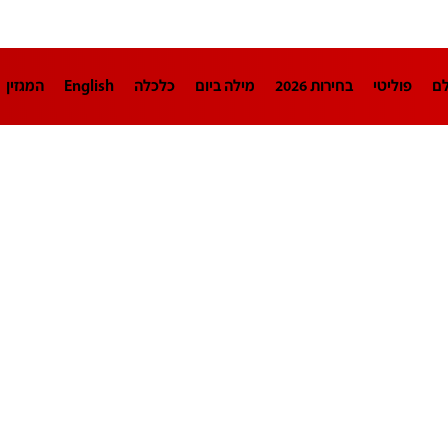
לם
פוליטי
בחירות 2026
מילה ביום
כלכלה
English
המגזין
חינוך
צרכנות
עיצוב ונדל"ן
TECH12
ספורט
פרשנות
בריאו
DA
תוכניות
דרושים חדשות 12
business