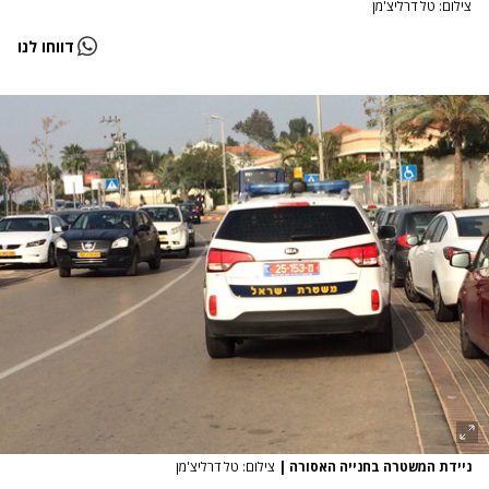
צילום: טל דרליצ'מן
דווחו לנו
ניידת המשטרה בחנייה האסורה
|
צילום: טל דרליצ'מן