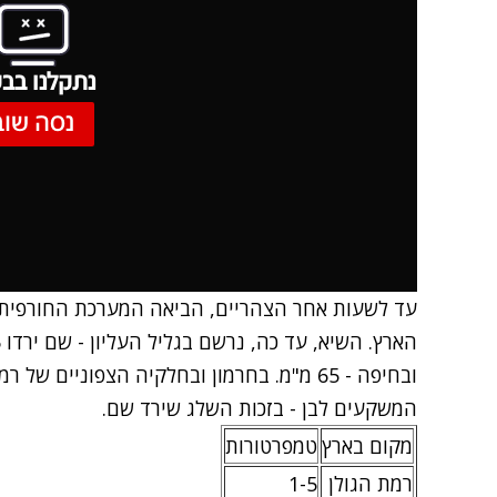
נתקלנו בבע
נסה שוב
עד לשעות אחר הצהריים, הביאה המערכת החורפית 
ובחיפה - 65 מ"מ. בחרמון ובחלקיה הצפוניים ש
המשקעים לבן - בזכות השלג שירד שם.
מקום בארץ
טמפרטורות
רמת הגולן
1-5