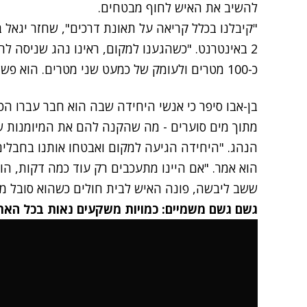
להשיב את האיש לחוף מבטחים.
"קיבלנו בכלל קריאה על תאונת דרכים", שחזר יגאל
2 באינטרנט. "כשהגענו למקום, ראינו נהג שניסה ל
כ-100 מטרים ולעומק של כמעט שני מטרים. הוא פשוט נלכד שם".
בן-אבו סיפר כי אנשי היחידה שבה הוא חבר עברו ה
מתוך מים סוערים - מה שהקנה להם את המיומנות ש
הנהג. "היחידה הגיעה למקום ואבטחו אותנו בחבלים
הוא אמר. "אם היינו מתעכבים רק עוד כמה דקות, הו
ששב ליבשה, פונה האיש לבית חולים כשהוא סובל מהי
גשם גשם משמיים: כמויות משקעים נאות בכל האר