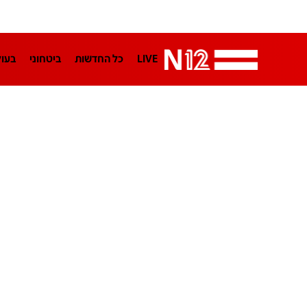
LIVE
כל החדשות
ביטחוני
בעו
LifeStyle
מדיני
בארץ
פלילי
הפודקאסטים
נוסבאום מקליד
TA