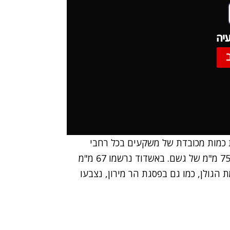
יה
כמות מכובדת של משקעים בכל רחבי
הארץ. השיא, עד כה, נרשם בגליל העליון - שם ירדו 75 מ"מ של גשם. באשדוד נרשמו 67 מ"מ
ל רמת הגולן, כמו גם בפסגת הר מירון, נצבעו