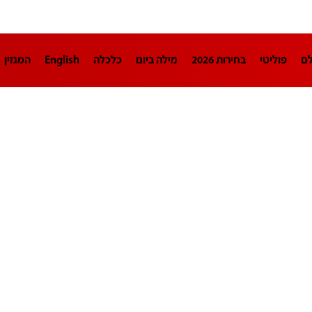
לם
פוליטי
בחירות 2026
מילה ביום
כלכלה
English
המגזין
חינוך
צרכנות
עיצוב ונדל"ן
TECH12
ספורט
פרשנות
בריאו
DA
תוכניות
דרושים חדשות 12
business