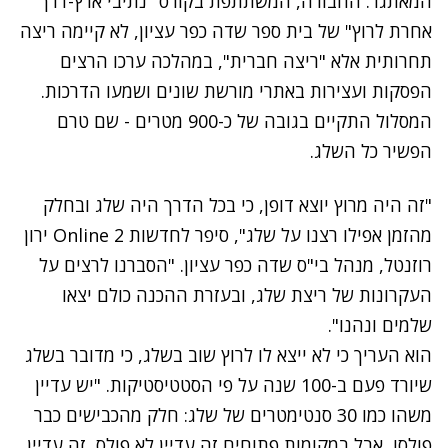
המאתגר. החבורה, המשתתפת בקורס "נתיבי ארץ-דרך
אחרת לרוץ" של בית ספר שדה כפר עציון, לא קיימה ריצה
תחרותית אלא "ריצה חברית", במהלכה ערכו הרצים
הפסקות ועצירות באתרי מורשת שונים ושמעו הדרכות.
המסלול התקיים בגובה של כ-900 מטרים - שם טרם
הפשיר כל השלג.
"זה היה מרוץ יוצא דופן, כי בכל הדרך היה שלג ובחלק
מהזמן אפילו רצנו על שלג", סיפר לחדשות 2 Online ירון
רוזנטל, מנהל בי"ס שדה כפר עציון. "הסברנו לרצים על
העקרונות של ריצת שלג, ובעזרת ההכנה כולם יצאו
שלמים ונהנו".
הוא העריך כי לא ייצא לו לרוץ שוב בשלג, כי מדובר בשלג
שיורד פעם ב-100 שנה על פי הסטטיסטיקות. "יש עדיין
משהו כמו 30 סנטימטרים של שלג: חלק מהכבישים כבר
פולסו, אבל במקומות פתוחים זה עדיין לא פולס, זה עדיין