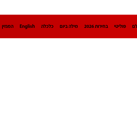
לם
פוליטי
בחירות 2026
מילה ביום
כלכלה
English
המגזין
חינוך
צרכנות
עיצוב ונדל"ן
TECH12
ספורט
פרשנות
בריאו
DA
תוכניות
דרושים חדשות 12
business