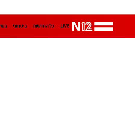
LIVE
כל החדשות
ביטחוני
בעו
LifeStyle
מדיני
בארץ
פלילי
הפודקאסטים
נוסבאום מקליד
TA