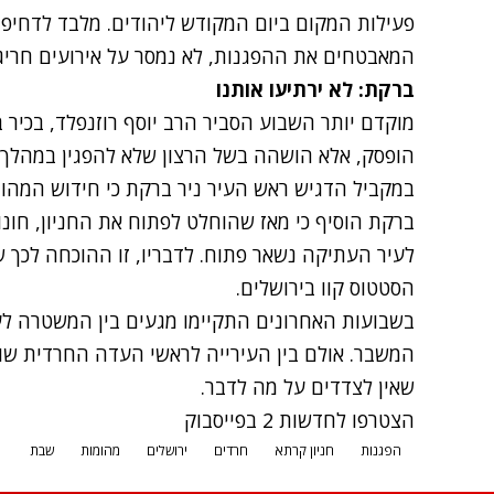
פעילות המקום ביום המקודש ליהודים. מלבד לדחיפו
המאבטחים את ההפגנות, לא נמסר על אירועים חריגי
ברקת: לא ירתיעו אותנו
מוקדם יותר השבוע הסביר הרב יוסף רוזנפלד, בכיר
הופסק, אלא הושהה בשל הרצון שלא להפגין במהלך 
במקביל הדגיש ראש העיר ניר ברקת כי חידוש המהומו
לעיר העתיקה נשאר פתוח. לדבריו, זו ההוכחה לכך שמ
הסטטוס קוו בירושלים.
בשבועות האחרונים התקיימו מגעים בין המשטרה לע
המשבר. אולם בין העירייה לראשי העדה החרדית שו
שאין לצדדים על מה לדבר.
הצטרפו לחדשות 2 בפייסבוק
הפגנות
חניון קרתא
חרדים
ירושלים
מהומות
שבת