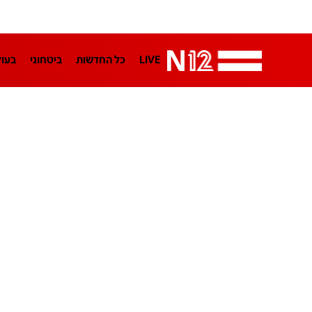
LIVE
כל החדשות
ביטחוני
בעו
LifeStyle
מדיני
בארץ
פלילי
הפודקאסטים
נוסבאום מקליד
TA