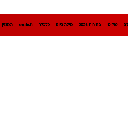
לם
פוליטי
בחירות 2026
מילה ביום
כלכלה
English
המגזין
חינוך
צרכנות
עיצוב ונדל"ן
TECH12
ספורט
פרשנות
בריאו
DA
תוכניות
דרושים חדשות 12
business