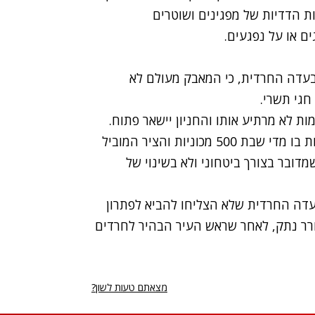
ת הדדיות של מפגינים ושוטרים
ם או על נפגעים.
 בעדה החרדית, כי המאבק מעולם לא
חגי תשרי.
ת לא מרתיע אותו והחניון יישאר פתוח.
ברקת הוסיף כי מאז שהוחלט לפתוח את החניון, חונות בו מדי שבת 500 מכוניות והציר המוביל
דובר בצורך ביטחוני ולא בשינוי של
דה החרדית שלא הצליחו להביא לפתרון
רר נתק, לאחר שראש העיר הבהיר לחרדים
מצאתם טעות לשון?