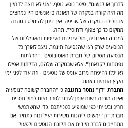
לדרוך או לנשום", סיפר נוסע נוסף. "אני לא רוצה לדמיין
מה היה קורה במקרה של תאונה בו אנשים היו נמחצים
או חלילה במקרה של שריפה. איך ניתן להימלט במהרה
ממקום כל כך צפוף ודחוס?", תהה.
למרבה האירוניה, מול עיניהם העייפות והאומללות של
הנוסעים שרק רצו שהנסיעה תיגמר, ניצב לאורך כל
הנסיעה הסלוגן של חברת האוטובוסים - "הדלתות
נפתחות לקראתך". אלא שבמקרה שלהם, הדלתות אפילו
לא יכלו להיפתח מרוב עומס של נוסעים - וזה עוד לפני ימי
הקיץ החמים באמת.
מחברת "דן" נמסר בתגובה
כי "החברה קשובה לנוסעיה
ואינה מוכנה בשום אופן לעבור לסדר היום למול תסריט
חריג ובעייתי כפי שמופיע בפנייתכם. כדי שמשתמשי
חברת "דן" ימשיכו ליהנות משירות יעיל ונוח כתמיד, אנו
מתחייבים לברר מיידית את תלונת הנוסעים ולפעול