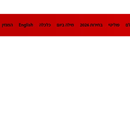
לם
פוליטי
בחירות 2026
מילה ביום
כלכלה
English
המגזין
חינוך
צרכנות
עיצוב ונדל"ן
TECH12
ספורט
פרשנות
בריאו
DA
תוכניות
דרושים חדשות 12
business