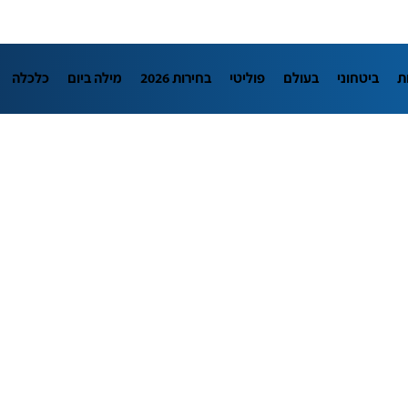
ת
ביטחוני
בעולם
פוליטי
בחירות 2026
מילה ביום
כלכלה
L
מדיני
בארץ
פלילי
חינוך
צרכנות
עיצוב ונדל"ן
TECH12
יבה
הפודקאסטים
נוסבאום מקליד
DATA
תוכניות
דרושים חדשו