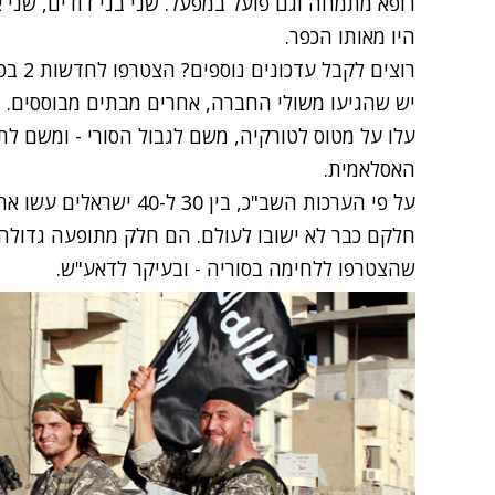
רופא מתמחה וגם פועל במפעל. שני בני דודים, שני
היו מאותו הכפר.
רוצים לקבל עדכונים נוספים? הצטרפו לחדשות 2 בפייסבוק
יש שהגיעו משולי החברה, אחרים מבתים מבוססים. י
עלו על מטוס לטורקיה, משם לגבול הסורי - ומשם 
האסלאמית.
על פי הערכות השב"כ, בין 
חלקם כבר לא ישובו לעולם. הם חלק מתופעה גדולה
שהצטרפו ללחימה בסוריה - ובעיקר לדאע"ש.