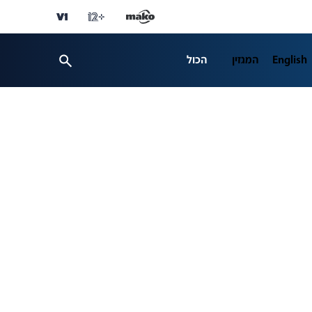
English
המגזין
הכול
ספורט
פרשנות
ת 12
business