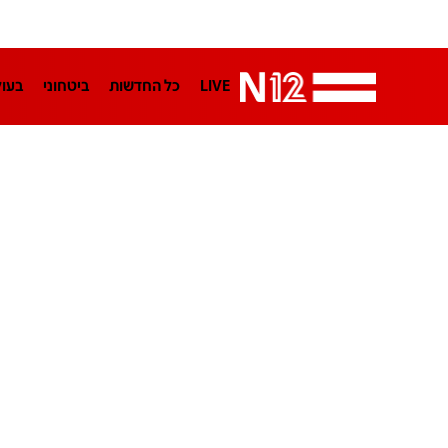
LIVE
כל החדשות
ביטחוני
בעו
LifeStyle
מדיני
בארץ
פלילי
הפודקאסטים
נוסבאום מקליד
TA