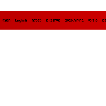
לם
פוליטי
בחירות 2026
מילה ביום
כלכלה
English
המגזין
חינוך
צרכנות
עיצוב ונדל"ן
TECH12
ספורט
פרשנות
בריאו
DA
תוכניות
דרושים חדשות 12
business