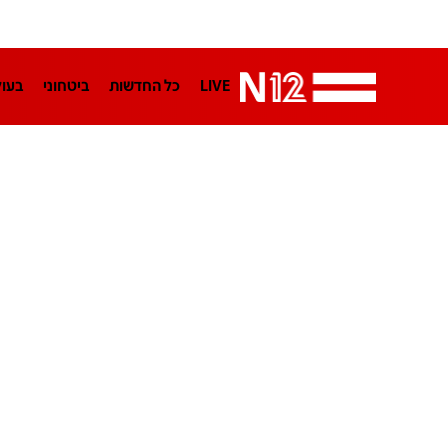
LIVE
כל החדשות
ביטחוני
בעו
LifeStyle
מדיני
בארץ
פלילי
הפודקאסטים
נוסבאום מקליד
TA