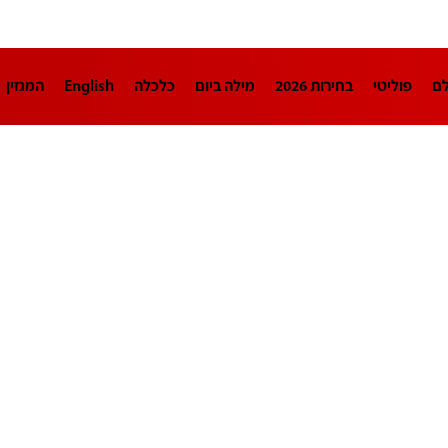
לם
פוליטי
בחירות 2026
מילה ביום
כלכלה
English
המגזין
חינוך
צרכנות
עיצוב ונדל"ן
TECH12
ספורט
פרשנות
בריאו
DA
תוכניות
דרושים חדשות 12
business