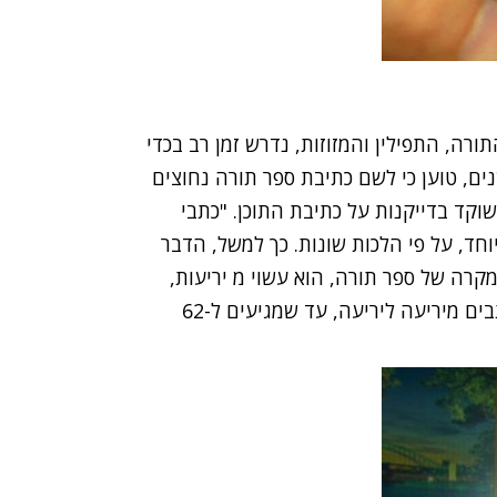
רה, התפילין והמזוזות, נדרש זמן רב בכדי
ם את העבודה. לוי, העוסק במקצוע כבר 15 שנים, טוען כי לשם כתיבת ספר תורה נחוצים
קד בדייקנות על כתיבת התוכן. "כתבי
וחד, על פי הלכות שונות. כך למשל, הדבר
מקרה של ספר תורה, הוא עשוי מ יריעות,
ונכתב בארבע עמודות. כל עמודה - 42 שורות. כך כותבים מיריעה ליריעה, עד שמגיעים ל-62