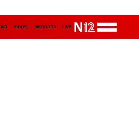
LIVE
כל החדשות
ביטחוני
בעו
LifeStyle
מדיני
בארץ
פלילי
הפודקאסטים
נוסבאום מקליד
TA