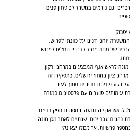
ברים וגם גורמים במשרד לביטחון פנים
ופית.
משטרה יוחנן דנינו על כוונתו לפרוש,
בכיר של מחוז מרכז. לדבריו החליט לפרוש
חתו.
שטיין התגייס למשטרת ישראל ב-1984 ובשנת 2000 מונה לראש אגף המבצעים במרחב ירקון.
ד מרחב ציון במחוז ירושלים. בתפקידו זה
ל רקע פתיחת חניונים סמוך לעיר
ת עימותים סוערים עם פלסטינים במזרח
לאחר מכן הועלה שטיין לדרגת ניצב ומונה במאי 2011 לראש אגף התנועה. במסגרת תפקידו יזם
ת נהגים עבריינים. שנתיים לאחר מכן מונה
ספר פרשיות, אך מכולן יצא נקי.