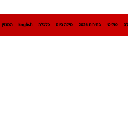
לם
פוליטי
בחירות 2026
מילה ביום
כלכלה
English
המגזין
חינוך
צרכנות
עיצוב ונדל"ן
TECH12
ספורט
פרשנות
בריאו
DA
תוכניות
דרושים חדשות 12
business