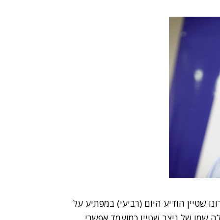
נו שטיין הודיע היום (רביעי) במפתיע על
 שמו של ניצב שטיין כמועמד אפשרי