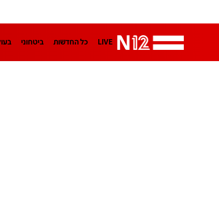
LIVE
כל החדשות
ביטחוני
בעו
LifeStyle
מדיני
בארץ
פלילי
הפודקאסטים
נוסבאום מקליד
TA