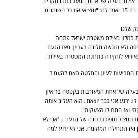
ר אילת. בעלה של אחת המעורבות בתקרית
טען אמש כי הקטטה החלה כאשר המציל פנה לילדה בת 15 ואמר לה: "תוציאי את כל השומנים
וק שלנו
ת במלון באילת משטרת ישראל פתחה
ה ולא הוגשה תלונה בעניין. מאז הגעת
 באירוע לחקירה בתחנת המשטרה באילת".
ת התביעות לעיון והחלטה האם להעמיד
 בעלה של אחת המעורבות בקטטה בריאיון
: 'רגע אני כבר יוצאת'. הוא העליב אותה
וזי ואז התחילו הצעקות".
 המציל תופס בגרונה של הנערה. "אני לא
 ואז התחילה המהומה, אני לא יודע למה