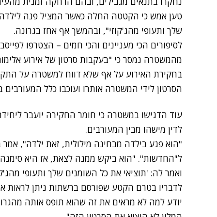
נחקרו בתנאים מגבילים, ובהם הרחקה זמנית מהעי
שלך ותעופי מהג'קוזי", ובהמשך אף אחז בגרונה.
לסיפורים הכי מעניינים והכי חמים – הצטרפו לפייסב
מהמשטרה נמסר כי "בעקבות סרטון של אירוע אלימו
בחקירת האירוע על אף שלא דווח למשטרה על התקיפ
הסרטון לידי המשטרה אותרו ועוכבו כלל המעורבים
עוד הדגישו במשטרה כי חומר החקירה יועבר ליחיד
לדין מישהו מבין המעורבים.
"הוא פגע בילדה מבחינה מילולית, זאת ילדה", אמר
ל"החדשות". "הוא ביקש ממנה לצאת, אז היא סימנה לו
ואמר לה: 'תוציאי את כל השומנים שלך ותעופי מהג'ק
לדבריו בטרם הקטע שפורסם ברשתות ניתן לראות את
יודע למה לא מראים את זה שהוא תופס אותה מהגרון
המלון לא הוציא את הסרטון הזה".