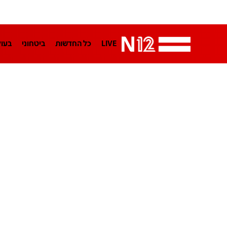
LIVE
כל החדשות
ביטחוני
בעו
LifeStyle
מדיני
בארץ
פלילי
הפודקאסטים
נוסבאום מקליד
TA