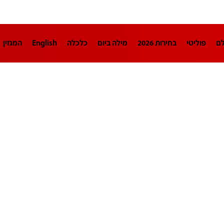
לם
פוליטי
בחירות 2026
מילה ביום
כלכלה
English
המגזין
חינוך
צרכנות
עיצוב ונדל"ן
TECH12
ספורט
פרשנות
בריאו
DA
תוכניות
דרושים חדשות 12
business