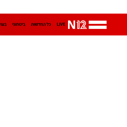
LIVE
כל החדשות
ביטחוני
בעו
LifeStyle
מדיני
בארץ
פלילי
הפודקאסטים
נוסבאום מקליד
TA