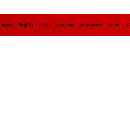
לם
פוליטי
בחירות 2026
מילה ביום
כלכלה
English
המגזין
חינוך
צרכנות
עיצוב ונדל"ן
TECH12
ספורט
פרשנות
בריאו
DA
תוכניות
דרושים חדשות 12
business