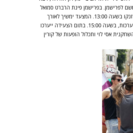
משם לפרישמן. בפרישמן פינת הרברט סמואל
יצטרפו לצועדים משאיות עם תקליטנים ורקדנים שיוזנקו בשעה 13:00. המצעד ימשיך לאורך
טיילת הרברט סמואל ויסתיים בגן צ'ארלס קלור לפי הערכות, בשעה 15:00. בתום הצעידה ייערכו
חקנית אסי לוי ותכלול הופעות של קורין