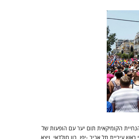
הפנינג בגן מאיר בהנחיית הקומיקאית תום יער עם הופעות של
ראש עיריית תל אביב -יפו, רון חולדאי, ויצא