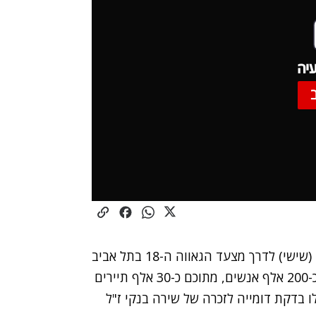
יה
בחום הכבד ותחת אבטחה כבדה לא פחות, יצא היום (שישי) לדרך מצעד הגאווה ה-18 בתל אביב
תחת הסלוגן "נשים לשם שינוי". במצעד משתתפים כ-200 אלף אנשים, מתוכם כ-30 אלף תיירים
 בדקת דומייה לזכרה של שירה בנקי ז"ל