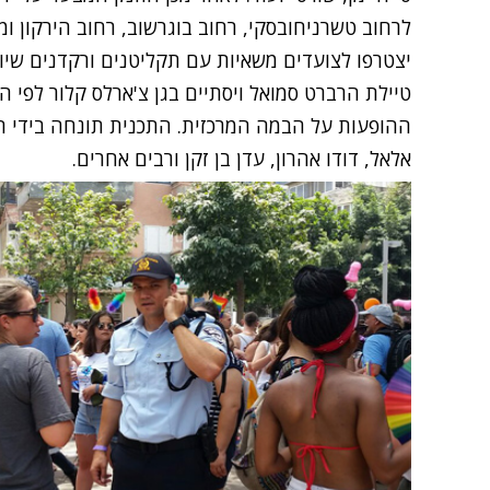
לרחוב טשרניחובסקי, רחוב בוגרשוב, רחוב הירקון ו
ההופעות על הבמה המרכזית. התכנית תונחה בידי הש
אלאל, דודו אהרון, עדן בן זקן ורבים אחרים.