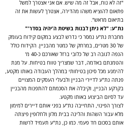
"זה לא נוח, אבל זה מה שיש. אם אני אצטרך למשל
פתאום להוציא משהו מהדירה, אצטרך לעשות את זה
בתיאום מראש".
נת"ע: "לא ניתן לבנות בשיטת ה'יהיה בסדר'"
מחברת נת"ע נמסר כי נדרש לבצע במקום קידוח בעומק
של 30 מטרים, במרחק של כמטר מהבניין. הקידוח כולל
הנפה לגובה רב של כלובי ברזל שאורכם כ-40 מ'
והטמנתם באדמה, דבר שמצריך טווח בטיחות. על מנת
להימנע מכל סיכון בטיחותי במהלך העבודה באותו מקטע,
פנתה נת"ע לדיירי הבניין ולבעלי העסקים המצויים
בקרקע הבניין, וקיבלה את הסכמתם להתפנות מהבניין
עד לסיום הביצוע באותו מקטע.
לצורך הפינוי, התחייבה נת"ע בפני אותם דיירים למימון
מלא עבור השהות והלינה בבית מלון ולחלופין פיצתה
אותם בסכום חד פעמי. כמו כן, נת"ע תעמיד לרשות