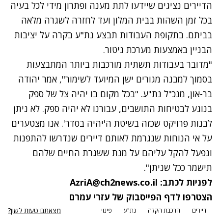
הדיירים נציגים שיידעו לתת מענה ופתרון מידי לכל בעיה
בכל זמן השהות בבית המלון ועד לחזרה לשגרה מלאה
בביתם. בתקופת העבודות תבצע נת"ע בקרה על יציבות
הבניין באמצעות מערכת ניטור.
"מדובר בעבודות תשתית מורכבות ביותר המתבצעות
בסמוך למבנה מגורים ישן המיועד לשימור", אמר יהודה
בר-און, מנכ"ל נת"ע. "בכל מקום בו יהיה צל של ספק
בנוגע לבטיחות התושבים, עבורנו לא יהיה ספק. לא ניתן
לבנות פרויקט שכזה בשיטת ה'יהיה בסדר'. אנו מצטערים
על אי הנוחות שנגרמת לאותם דיירים שנדרשו להתפנות
ונפעל להקל עליהם על מנת ששגרת החיים שלהם
תישמר ככל שניתן".
לפניות לכתב:
AzriA@ch2news.co.il
הצטרפו לדף הפייסבוק של עזרי עמרם
מצאתם טעות לשון?
דיירים
הרכבת הקלה
נת"ע
פינוי