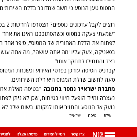
המטוס טען הנוסע כי חשב שמדובר בדלת השירותים.
רוצים לקבל עדכונים נוספים? הצטרפו לחדשות 2 בפייסבוק
"שמעתי צעקה במטוס וכשהסתובבנו ראינו את אחד ה
לפתוח את הדלת האחורית של המטוס", סיפר אחד הנ
בפאניקה, צעק עליו 'מה אתה עושה?, מה אתה עושה?'
בצד והתחילו לתחקר אותו".
קברניט הטיסה עודכן בפרטי האירוע וכשנחת המטוס 
טעה לחשוב שדלת המטוס היא דלת השירותים.
מחברת ישראייר נמסר בתגובה
: "בטיסה מאילת אח
נעצרה ומייד הופעל חיווי בטיחות, שכן לא ניתן לפת
נזעק אל הנוסע והחזיר אותו למקומו. בשום שלב לא 
אילת
טיסה
ישראייר
צרו קשר
המייל האדום
פרסמו אצלנו
לפנייה ב-App