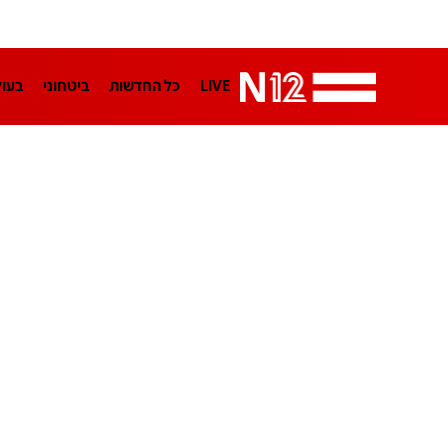
LIVE
כל החדשות
ביטחוני
בעו
LifeStyle
מדיני
בארץ
פלילי
הפודקאסטים
נוסבאום מקליד
TA