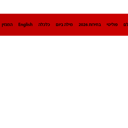
לם
פוליטי
בחירות 2026
מילה ביום
כלכלה
English
המגזין
חינוך
צרכנות
עיצוב ונדל"ן
TECH12
ספורט
פרשנות
בריאו
DA
תוכניות
דרושים חדשות 12
business