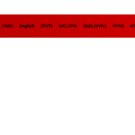
לם
פוליטי
בחירות 2026
מילה ביום
כלכלה
English
המגזין
חינוך
צרכנות
עיצוב ונדל"ן
TECH12
ספורט
פרשנות
בריאו
DA
תוכניות
דרושים חדשות 12
business