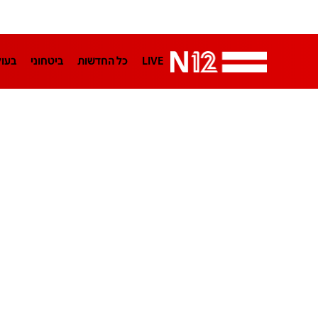
LIVE
כל החדשות
ביטחוני
בעו
LifeStyle
מדיני
בארץ
פלילי
הפודקאסטים
נוסבאום מקליד
TA