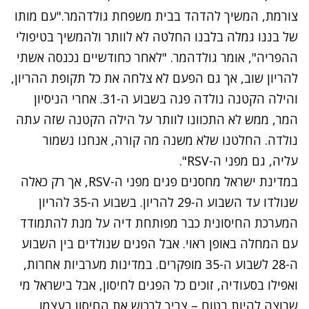
צורמת, המשיך להדהד בבית משפחת גולדהמר."עם מותו
של בננו גמלה בלבנו החלטה לא לוותר ולהמשיך בטיפולי
ההפריה", אומר גולדהמר. "לאחר כחודשיים נכנסה אשתי
להריון שוב, אך גם הפעם לא צלחה את כל תקופת ההריון,
והילה הקטנה נולדה פגה בשבוע ה-31. אחרי הניסיון
המר, ממש לא התכוונו לוותר על הילה הקטנה שזה עתה
נולדה. החלטנו שלא משנה מה קורה, אנחנו נשמור
עליה, גם מפני ה-RSV".
במדינת ישראל מחסנים פגים מפני ה-RSV, אך רק כאלה
שנולדו עד השבוע ה-29 להריון. בשבוע ה-35 להריון
המערכת החיסונית כבר מפותחת דיה על מנת להתמודד
עם המחלה באופן ראוי. אבל הפגים שנולדים בין השבוע
ה-28 לשבוע ה-35 מופקרים. במדינות מערביות אחרות,
ואפילו בסעודיה, זוכים כל הפגים לחיסון, אבל בישראל מי
שרוצה להיות בטוח – צריך לרכוש את החיסון בעצמו.