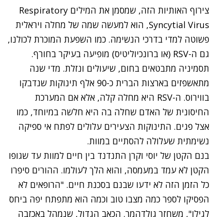
צירוף האותיות הזה, שמסמן את המילים Respiratory
Syncytial Virus, הוא למעשה שמה של מחלה ויראלית
פשוטה למדי בדרכי הנשימה. כמו השפעת המוכרת לכולנו,
גם ה-RSV (או ברונכיוליטיס) מופיעה בעיקר בחורף.
תסמיניה מתבטאים בחום, שיעולים ונזלת. מדי שנה
מתאשפזים בארצות הברית כ-90 אלף תינוקות שנדבקו
בווירוס. ה-RSV היא מחלה קלה, אלא אם המערכת
החיסונית של האדם שחלה בה היא חלשה במיוחד, כמו
אצל פגים. התינוקות הצעירים עלולים לפתח אי ספיקה
נשימתית שעלולה להסתיים במוות.
בנם הקטן של יוסי וקרן התנדנד בין חיים למוות עד שגופו
הקטן לא עמד במעמסה, והוא הלך לעולמו. ההורים סיפרו
כל הזמן הזה לא ידעו שבנם בסכנת חיים. "הרופאים לא
הפסיקו לספר כמה מצבו טוב וכמה הוא מתפתח יפה ביחס
לגילו", משחזר גולדהמר. הכאב הגדול, שנמהל באכזבה