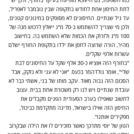
כמו השפעת, גם ה-RSV מופיעה בעיקר בחורף, ולכן יש
לתת החיסון אחת לחודש בתקופה שבין נובמבר לאפריל,
עד גיל שנתיים. החיסונים לא מסופקים במינונים קטנים,
ולכן מי שצריך להשתמש ב-70 מ"ג ייאלץ לרכוש מנה של
100 מ"ג ולזרוק את הכמות שלא השתמש בה. בחישוב
מהיר, הורה שרוצה לחסן את ילדו בתקופת החורף ישלם
עשרות אלפי שקלים.
"בחורף הזה אוציא כ-30 אלף שקל על החיסונים לבת
שלי", אומר גולדהמר בכעס. "אני לא עני ולא נזקק, אבל
הסכום הזה גבוה מאוד. עקב מותו של בני, אשתי כבר לא
עובדת שנתיים ויש לנו רק משכורת אחת בבית. עצוב
לחשוב שאפילו בערב הסעודית הפגים מקבלים את
החיסון הזה ואילו בישראל, מדינה מתקדמת כביכול,
מפקירים אותנו".
הטון של יוסי מתרכך כאשר מזכירים לו את הילה שבקרוב