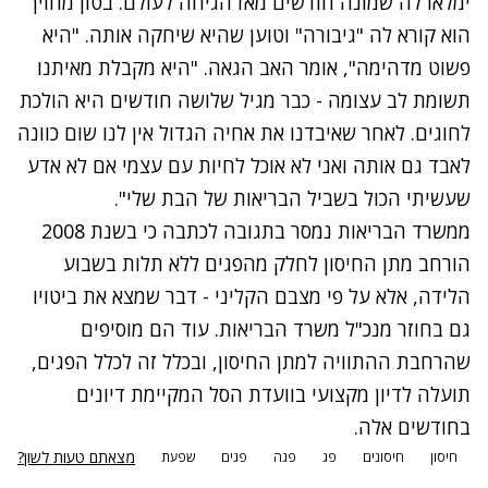
ימלאו לה שמונה חודשים מאז הגיחה לעולם. בטון מחויך
הוא קורא לה "גיבורה" וטוען שהיא שיחקה אותה. "היא
פשוט מדהימה", אומר האב הגאה. "היא מקבלת מאיתנו
תשומת לב עצומה - כבר מגיל שלושה חודשים היא הולכת
לחוגים. לאחר שאיבדנו את אחיה הגדול אין לנו שום כוונה
לאבד גם אותה ואני לא אוכל לחיות עם עצמי אם לא אדע
שעשיתי הכול בשביל הבריאות של הבת שלי".
ממשרד הבריאות נמסר בתגובה לכתבה כי בשנת 2008
הורחב מתן החיסון לחלק מהפגים ללא תלות בשבוע
הלידה, אלא על פי מצבם הקליני - דבר שמצא את ביטויו
גם בחוזר מנכ"ל משרד הבריאות. עוד הם מוסיפים
שהרחבת ההתוויה למתן החיסון, ובכלל זה לכלל הפגים,
תועלה לדיון מקצועי בוועדת הסל המקיימת דיונים
בחודשים אלה.
מצאתם טעות לשון?
חיסון
חיסונים
פג
פגה
פגים
שפעת