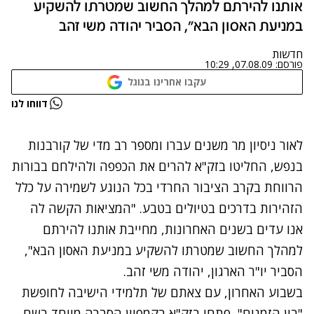
אותנו להירתם למהלך החשוב שמטרתו להשקיע
במניעת האסון הבא", הסביר יהודה משי זהב
חדשות
פורסם:
07.08.09, 10:29
עקבו אחרינו בגוגל
נתקלנו בבעיה
דווחו לנו
נסה שוב
לאור ניסיון מר משנים עברו ומספר רב מדי של קורבנות
בנפש, החליטו בזק"א להרים את הכפפה ולהילחם בבורות
הרווחת בקרב הציבור החרדי בכל הנוגע לשמירה על כלל
הזהירות בדרכים בטיולים בטבע. "המציאות הקשה לה
אנו עדים בשנים האחרונות, מחייבת אותנו להירתם
למהלך החשוב שמטרתו להשקיע במניעת האסון הבא",
הסביר יו"ר הארגון, יהודה משי זהב.
בשבוע האחרון, עם צאתם של תלמידי הישיבה לחופשת
"בין הזמנים", פתחו בזק"א בקמפיין הסברה מיוחד בשם