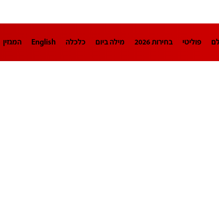
לם
פוליטי
בחירות 2026
מילה ביום
כלכלה
English
המגזין
חינוך
צרכנות
עיצוב ונדל"ן
TECH12
ספורט
פרשנות
בריאו
DA
תוכניות
דרושים חדשות 12
business