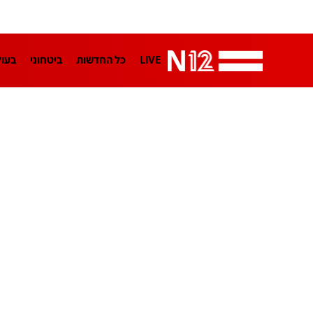
LIVE
כל החדשות
ביטחוני
בעו
LifeStyle
מדיני
בארץ
פלילי
הפודקאסטים
נוסבאום מקליד
TA