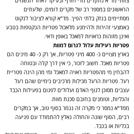
צוותי מד"א נתקלים מדי חורף ובעיקר לאחר הגשמים
הראשונים במספר רב של מקרים דומים, שלעתים
מסתיימים בנזק בלתי הפיך. מד"א קורא לציבור לנקוט
באמצעי זהירות ולהימנע מלאכול פטריות הנקטפות בטבע
ואינן מזוהות כראויות למאכל באופן ודאי.
פטריות רעילות עלול לגרום למוות
בארץ מצויים כ- 400 מיני פטריות, אך רק כ- 40 מינים הם
פטריות מאכל. חשוב לזכור, כי אין דרך קלה ובטוחה
להבחין מי מהפטריות ראויה למאכל ומי מהן הינה פטריית
רעל. פטריות הרעל מכילות מרכיבים כימיים שהם רעל
עצבים מסוכן לגוף האדם ועלולים לפגום בפעילות הכבד
והכליות, וטומנים בחובם סכנת מוות.
ממד"א נמסר כי מקרה זה נגמר בסוף טוב, אך במקרים
רבים, הסוף שונה והחולה נאלץ להתמודד עם פגיעה
בכליות או בכבד.