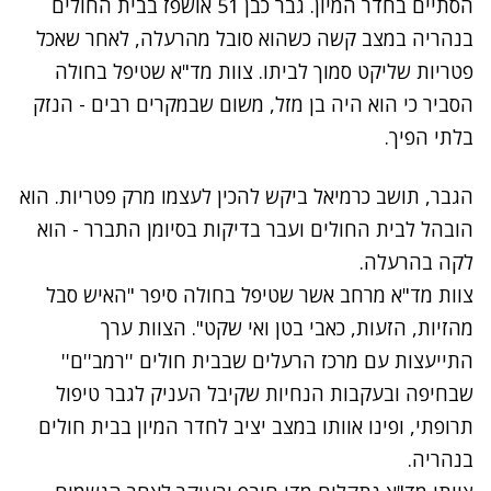
הסתיים בחדר המיון. גבר כבן 51 אושפז בבית החולים
בנהריה במצב קשה כשהוא סובל מהרעלה, לאחר שאכל
פטריות שליקט סמוך לביתו. צוות מד"א שטיפל בחולה
הסביר כי הוא היה בן מזל, משום שבמקרים רבים - הנזק
בלתי הפיך.
הגבר, תושב כרמיאל ביקש להכין לעצמו מרק פטריות. הוא
הובהל לבית החולים ועבר בדיקות בסיומן התברר - הוא
לקה בהרעלה.
צוות מד"א מרחב אשר שטיפל בחולה סיפר "האיש סבל
מהזיות, הזעות, כאבי בטן ואי שקט". הצוות ערך
התייעצות עם מרכז הרעלים שבבית חולים ''רמב''ם''
שבחיפה ובעקבות הנחיות שקיבל העניק לגבר טיפול
תרופתי, ופינו אוותו במצב יציב לחדר המיון בבית חולים
בנהריה.