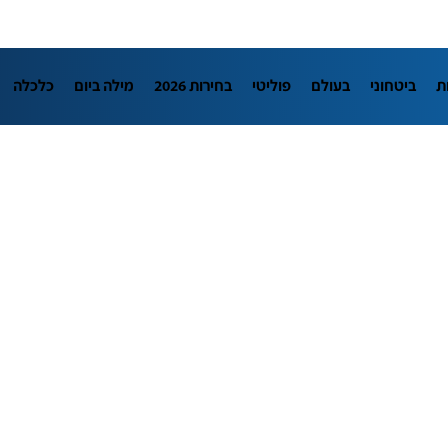
ת
ביטחוני
בעולם
פוליטי
בחירות 2026
מילה ביום
כלכלה
L
מדיני
בארץ
פלילי
חינוך
צרכנות
עיצוב ונדל"ן
TECH12
יבה
הפודקאסטים
נוסבאום מקליד
DATA
תוכניות
דרושים חדשו