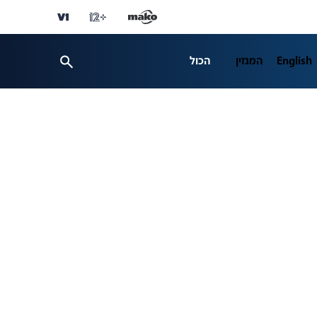
English
המגזין
הכול
ספורט
פרשנות
ת 12
business