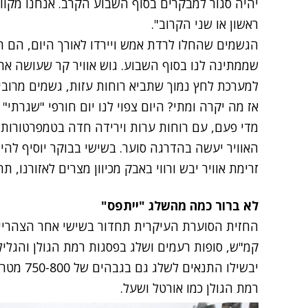
יהיה סגור למבקרים בסוף השבוע הקרב. אנחנו מקוו
ראשון או שני הקרוב".
הגשמים שהחלו לרדת אמש ויירדו לאורך היום, הם ר
שממתינה לנו בסוף השבוע. גוש אוויר קר שעושה את ד
למערכת לחץ נמוך שתביא רוחות עזות, גשמים מרובי
אז מה יקרה ומתי? היום צפוי לנו יום חורפי "שגרתי
מדי פעם, עם רוחות ערות וירידה חדה בטמפרטורות.
האוויר יעשה בהדרגה סוער. בשישי בבוקר יוסיף להיו
זרימת אוויר יבש ורווי באבק מכיוון מצרים לאזורנו, 
לא ברור כמה מהשלג "ייתפס"
קמ"ש, סופות רעמים ושלג בפסגות רמת הגולן והגליל
יבשילו הת
רמת הגולן כמו אורטל ושעל.