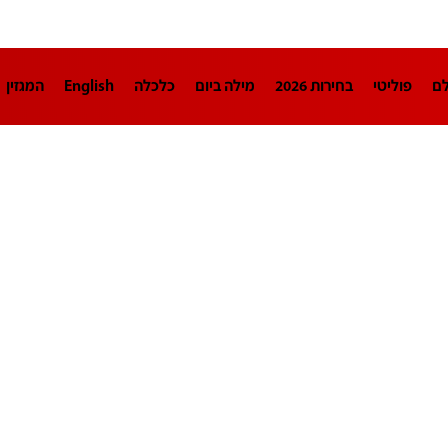
לם
פוליטי
בחירות 2026
מילה ביום
כלכלה
English
המגזין
חינוך
צרכנות
עיצוב ונדל"ן
TECH12
ספורט
פרשנות
בריאו
DA
תוכניות
דרושים חדשות 12
business