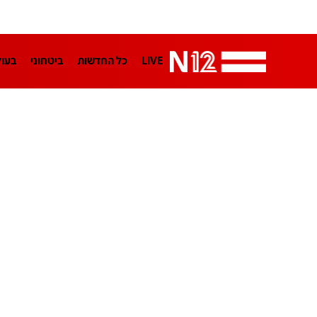
LIVE
כל החדשות
ביטחוני
בעו
LifeStyle
מדיני
בארץ
פלילי
הפודקאסטים
נוסבאום מקליד
TA