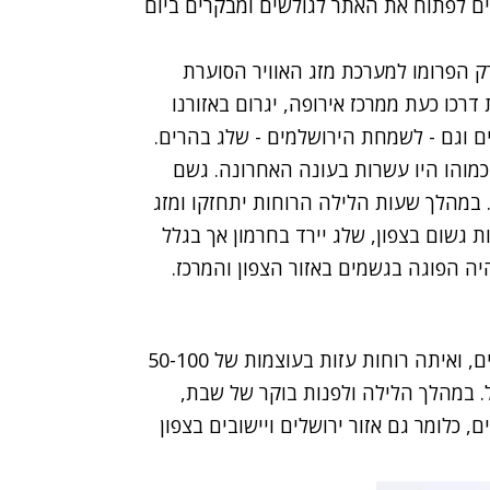
ים לפתוח את האתר לגולשים ומבקרים ביום
ק הפרומו למערכת מזג האוויר הסוערת
רכו כעת ממרכז אירופה, יגרום באזורנו
ם וגם - לשמחת הירושלמים - שלג בהרים.
" כמוהו היו עשרות בעונה האחרונה. גשם
 במהלך שעות הלילה הרוחות יתחזקו ומזג
ת גשום בצפון, שלג יירד בחרמון אך בגלל
תהיה הפוגה בגשמים באזור הצפון והמרכז.
החזית הסוערת העיקרית תחדור בשישי אחר הצהריים, ואיתה רוחות עזות בעוצמות של 50-100
. במהלך הלילה ולפנות בוקר של שבת,
נאים לשלג גם בגבהים של 750-800 מטרים, כלומר גם אזור ירושלים ויישובים בצפון