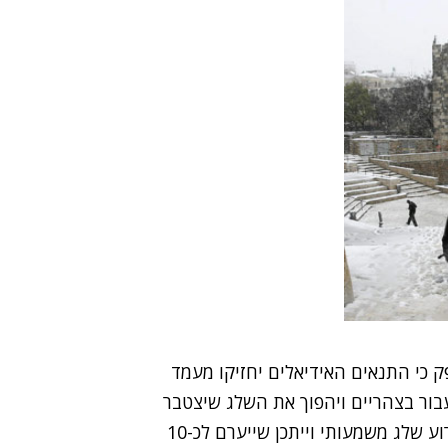
פק כי התנאים האידיאלים יחזיקו מעמד
בור בצהריים ויהפוך את השלג שיצטבר
לעיסה חלקלקה. בכל מקרה, נראה כי לא מדובר באירוע שלג משמעותי וייתכן שייערם לכ-10