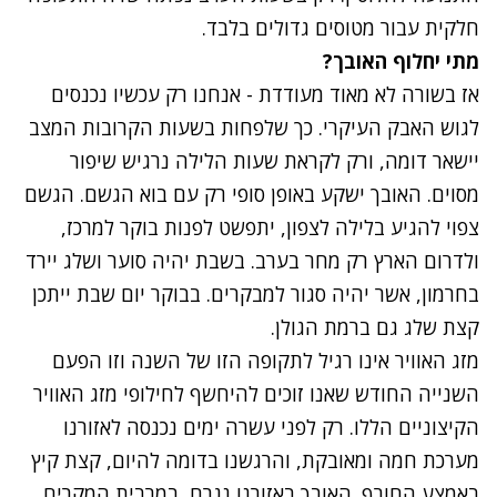
חלקית עבור מטוסים גדולים בלבד.
מתי יחלוף האובך?
אז בשורה לא מאוד מעודדת - אנחנו רק עכשיו נכנסים
לגוש האבק העיקרי. כך שלפחות בשעות הקרובות המצב
יישאר דומה, ורק לקראת שעות הלילה נרגיש שיפור
מסוים. האובך ישקע באופן סופי רק עם בוא הגשם. הגשם
צפוי להגיע בלילה לצפון, יתפשט לפנות בוקר למרכז,
ולדרום הארץ רק מחר בערב. בשבת יהיה סוער ושלג יירד
בחרמון, אשר יהיה סגור למבקרים. בבוקר יום שבת ייתכן
קצת שלג גם ברמת הגולן.
מזג האוויר אינו רגיל לתקופה הזו של השנה וזו הפעם
השנייה החודש שאנו זוכים להיחשף לחילופי מזג האוויר
הקיצוניים הללו. רק לפני עשרה ימים נכנסה לאזורנו
מערכת חמה ומאובקת, והרגשנו בדומה להיום, קצת קיץ
באמצע החורף. האובך באזורנו נגרם, במרבית המקרים,