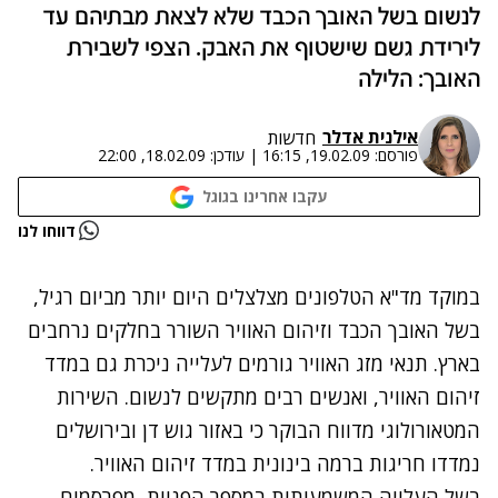
לנשום בשל האובך הכבד שלא לצאת מבתיהם עד
לירידת גשם שישטוף את האבק. הצפי לשבירת
האובך: הלילה
אילנית אדלר
חדשות
פורסם:
19.02.09, 16:15
|
עודכן:
18.02.09, 22:00
עקבו אחרינו בגוגל
נתקלנו בבעיה
דווחו לנו
נסה שוב
במוקד מד"א הטלפונים מצלצלים היום יותר מביום רגיל,
בשל האובך הכבד וזיהום האוויר השורר בחלקים נרחבים
בארץ. תנאי מזג האוויר גורמים לעלייה ניכרת גם במדד
זיהום האוויר, ואנשים רבים מתקשים לנשום. השירות
המטאורולוגי מדווח הבוקר כי באזור גוש דן ובירושלים
נמדדו חריגות ברמה בינונית במדד זיהום האוויר.
בשל העלייה המשמעותית במספר הפניות, מפרסמים