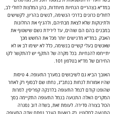
במד"א בצהריים הנחיות מיוחדות, בהן המלצות לחולי לב,
לחולים כרונים בדרכי הנשימה, לנשים בהריון, לקשישים
ולתינוקות שלא לצאת מבתיהם, ולהגיף את החלונות
במבנים בהם הם שוהים, עד לירידת גשם שישטוף את
האבק. במד"א מדגישים יותר מכל את החשש מכך
שאנשים בעלי קשיים בנשימה, כלל לא ישימו לב או לא
יתייחסו להנחיות. בכל מקרה של התקף יש להתקשר לקו
החירום של מד"א בטלפון 101.
האובך הביא גם לשיבושים במערך התעופה. 4 טיסות
שהיו אמורות לנחות בנתב"ג, נחתו שם לבסוף רק לאחר
שהופנו קודם לנמל התעופה בלרנקה קפריסין. למרות
המקרים האלה התנועה בנמל התעופה התקיימה בסך
הכול בצורה סדירה. לעומת זאת, בשדה דוב נסגרה
התנועה לחלוטין. רק בשעות הערב נפתח שדה התעופה