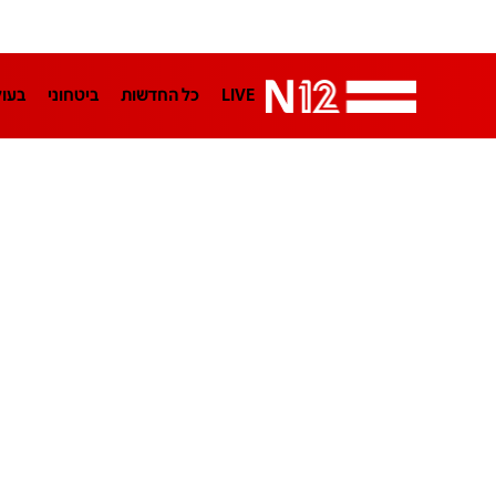
LIVE
כל החדשות
ביטחוני
בעו
LifeStyle
מדיני
בארץ
פלילי
הפודקאסטים
נוסבאום מקליד
TA