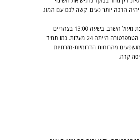
סית. רק מחר בבוקר נרגיש את השינוי
עלות פחות מהיום, ויהיה הרבה יותר נעים. קשה לכם עם המזג
דווקא תל אביב ושאר ערי החוף הצליחו להתחמק קצת מעול השרב. בשעה 13:00 בצהריים
נמדדו 34 מעלות בירושלים ובחיפה, בעוד בתל אביב הטמפרטורה הייתה 24 מעלות. כמו תמיד
מושפעים מהרוחות הדרומיות-מזרחיות
יסה קרה.