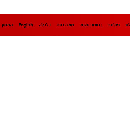
לם
פוליטי
בחירות 2026
מילה ביום
כלכלה
English
המגזין
חינוך
צרכנות
עיצוב ונדל"ן
TECH12
ספורט
פרשנות
בריאו
DA
תוכניות
דרושים חדשות 12
business