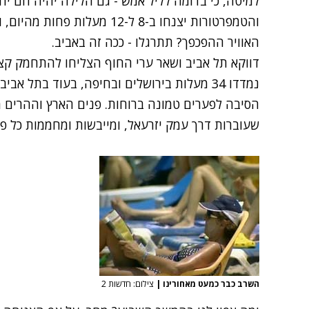
למיטה, כי בדומה לליל אמש - גם הלילה יהיה חם יח
והטמפרטורות יצנחו ב-8 ל-12 מ
האוויר ההפכפך? תתרגלו - ככה זה באביב.
הסיבה לפערים טמונה ברוחות. פנים הארץ וההרים 
שעוברות דרך עמק יזרעאל, ומייבשות ומחממות כל פ
השרב כבר כמעט מאחורינו
|
צילום: חדשות 2