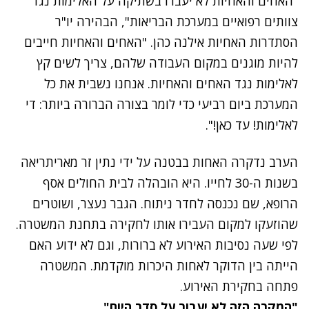
"האחים והאחיות לא יעברו בשתיקה על האלימות נגד
צוותים רפואיים במערכת הבריאות", הבהירה יו"ר
הסתדרות האחיות אילנה כהן. "האחים והאחיות חייבים
להיות מוגנים במקום העבודה שלהם, צריך לשים קץ
לאלימות נגד האחים והאחיות. אנחנו נשבית את כל
המערכת ביום רביעי כדי לומר בצורה הברורה ביותר: די
לאלימות! עד כאן!".
הערב נדקרה האחות בבטנה על ידי נתין זר מאריתריאה
בשנות ה-30 לחייו. היא הובהלה לבית החולים אסף
הרופא, שם נכנסה לחדר ניתוח. הגבר נעצר, ושוטרים
שהוזעקו למקום העבירו אותו לחקירה בתחנת המשטרה.
לפי שעה נסיבות האירוע לא ברורות, וגם לא ידוע האם
הייתה בין הדוקר לאחות היכרות מוקדמת. המשטרה
פתחה בחקירת האירוע.
"המקרה הזה לא יעבור על סדר היום"