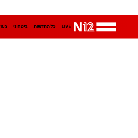
LIVE
כל החדשות
ביטחוני
בעו
LifeStyle
מדיני
בארץ
פלילי
הפודקאסטים
נוסבאום מקליד
TA