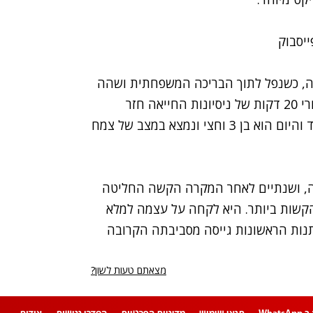
נה, כשנפל לתוך הבריכה המשפחתית ושהה
עשר דקות מתחת למים. הוא נמשה במצב אנוש, ואחרי 20 דקות של ניסיונות החייאה חזר
הדופק אל לבו של הפעוט. כנגד כל הסיכויים יאיר שרד והיום הוא בן 3 וחצי ונמצא במצב של צמח
, ושנתיים לאחר המקרה הקשה החליטה
הקשות ביותר. היא לקחה על עצמה למלא
נות הראשונות גייסה מסביבתה הקרובה
מצאתם טעות לשון?