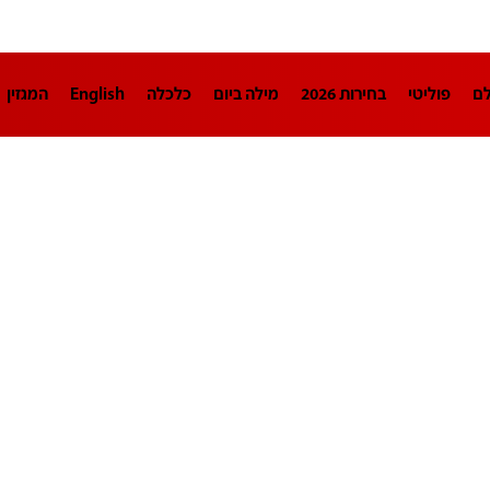
לם
פוליטי
בחירות 2026
מילה ביום
כלכלה
English
המגזין
חינוך
צרכנות
עיצוב ונדל"ן
TECH12
ספורט
פרשנות
בריאו
DA
תוכניות
דרושים חדשות 12
business